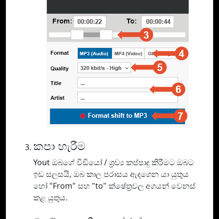
කපා හැරීම
Yout ඔබගේ වීඩියෝ / ශ්‍රව්‍ය කප්පාදු කිරීමට ඔබට
ඉඩ සලසයි, ඔබ කාල පරාසය ඇදගෙන යා යුතුය
හෝ "From" සහ "to" ක්ෂේත්‍රවල අගයන් වෙනස්
කළ යුතුය.