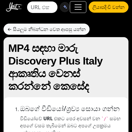
ලියාපදිංචි වන්න
← සියලුම නිබන්ධන වෙත ආපසු යන්න
MP4 සඳහා මාරු
Discovery Plus Italy
ආකෘතිය වෙනස්
කරන්නේ කෙසේද
ඔබගේ වීඩියෝ/ශ්‍රව්‍ය සොයා ගන්න
වීඩියෝවේ
URL
එකට පෙර අවසන් වන
සමඟ
`/`
අපගේ වසම තැබීමෙන් ඔබට අපගේ උපක්‍රමය