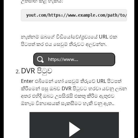
උත්සාහ කළ හැකිය:
 yout.com/https://www.example.com/path/to/vide
නැත්නම් ඔබගේ වීඩියෝවේ/ශ්‍රව්‍යයේ URL එක
පිටපත් කර එය සෙවුම් තීරුවට අලවන්න.
DVR පිටුව
Enter එබීමෙන් හෝ සෙවුම් තීරුවේ URL පිටපත්
කිරීමෙන් පසු ඔබව DVR පිටුවට හරවා යවනු ලබන
අතර එහිදී ඔබට උපසිරැසි එකතු කිරීම ඇතුළුව
ඕනෑම වින්‍යාසයක් සැකසීමට හැකි වනු ඇත..