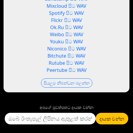
Mixcloud සිට WAV
Spotify සිට WAV
Flickr සිට WAV
Ok.Ru සිට WAV
Weibo සිට WAV
Youku සිට WAV
Niconico සිට WAV
Bitchute සිට WAV
Rutube සිට WAV
Peertube සිට WAV
සියලුම නිබන්ධන බලන්න
අපගේ පුවත්පතට දායක වන්න
දායක වන්න