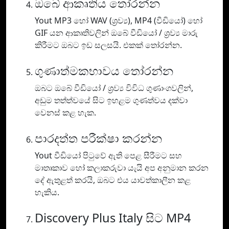
ඔබේ ආකෘතිය තෝරන්න
Yout MP3 හෝ WAV (ශ්‍රව්‍ය), MP4 (වීඩියෝ) හෝ
GIF යන ආකෘතිවලින් ඔබේ වීඩියෝ / ශ්‍රව්‍ය මාරු
කිරීමට ඔබට ඉඩ සලසයි. එකක් තෝරන්න.
ගුණාත්මකභාවය තෝරන්න
ඔබට ඔබේ වීඩියෝ / ශ්‍රව්‍ය විවිධ ගුණාංගවලින්,
අඩුම තත්ත්වයේ සිට ඉහළම ගුණත්වය දක්වා
වෙනස් කළ හැක.
පාරදත්ත පරීක්ෂා කරන්න
Yout වීඩියෝ පිටුවේ ඇති පෙළ සීරීමට සහ
මාතෘකාව හෝ කලාකරුවා යැයි අප අනුමාන කරන
දේ ඇතුළත් කරයි, ඔබට එය යාවත්කාලීන කළ
හැකිය.
Discovery Plus Italy සිට MP4