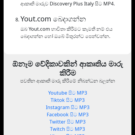
ආකෘති මාරුව Discovery Plus Italy සිට MP4.
Yout.com බෙදාගන්න
ඔබ Yout.com භාවිතා කිරීමට කැමති නම් එය
බෙදාගන්න හෝ ඔබේ මිතුරන්ට පෙන්වන්න.
ඕනෑම වේදිකාවකින් ආකෘතිය මාරු
කිරීම
පවතින ආකෘති මාරු කිරීමේ නිබන්ධන බලන්න
Youtube සිට MP3
Tiktok සිට MP3
Instagram සිට MP3
Facebook සිට MP3
Twitter සිට MP3
Twitch සිට MP3