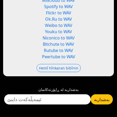
Mixcloud to WAV
Spotify to WAV
Flickr to WAV
Ok.Ru to WAV
Weibo to WAV
Youku to WAV
Niconico to WAV
Bitchute to WAV
Rutube to WAV
Peertube to WAV
Hemî hînkaran bibînin
بەشداربە لە ڕاپۆرتەکانمان
بەشداربە