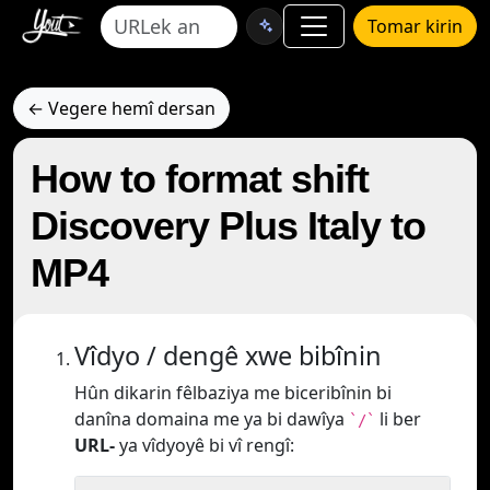
Tomar kirin
← Vegere hemî dersan
How to format shift
Discovery Plus Italy to
MP4
Vîdyo / dengê xwe bibînin
Hûn dikarin fêlbaziya me biceribînin bi
danîna domaina me ya bi dawîya
li ber
`/`
URL-
ya vîdyoyê bi vî rengî: