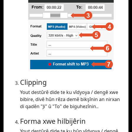
Clipping
Yout destûrê dide te ku vîdyoya / dengê xwe
bibire, divê hûn rêza demê bikşînin an nirxan
di qadên "Ji" û "To" de biguhezînin..
Forma xwe hilbijêrin
Yout destûrê dide te ku hûn vîdyoya / dengê