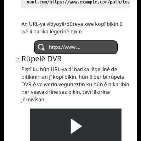
 yout.com/https://www.example.com/path/to/vide
An URL-ya vîdyoyê/dûreya xwe kopî bikin û
wê li barika lêgerînê bixin.
Rûpelê DVR
Piştî ku hûn URL-ya di barika lêgerînê de
bitikînin an jî kopî bikin, hûn ê ber bi rûpela
DVR-ê ve werin veguheztin ku hûn ê bikaribin
her veavakirinê saz bikin, tevî lêkirina
jêrnivîsan..