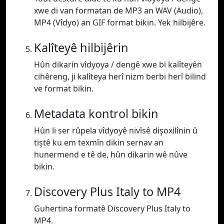
xwe di van formatan de MP3 an WAV (Audio),
MP4 (Vîdyo) an GIF format bikin. Yek hilbijêre.
Kalîteyê hilbijêrin
Hûn dikarin vîdyoya / dengê xwe bi kalîteyên
cihêreng, ji kalîteya herî nizm berbi herî bilind
ve format bikin.
Metadata kontrol bikin
Hûn li ser rûpela vîdyoyê nivîsê dişoxilînin û
tiştê ku em texmîn dikin sernav an
hunermend e tê de, hûn dikarin wê nûve
bikin.
Discovery Plus Italy to MP4
Guhertina formatê Discovery Plus Italy to
MP4.