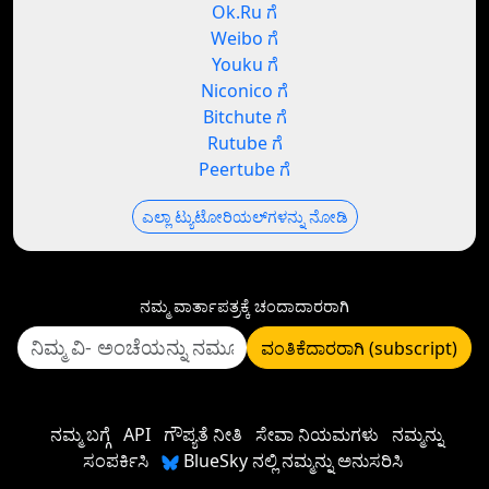
Ok.Ru ಗೆ
Weibo ಗೆ
Youku ಗೆ
Niconico ಗೆ
Bitchute ಗೆ
Rutube ಗೆ
Peertube ಗೆ
ಎಲ್ಲಾ ಟ್ಯುಟೋರಿಯಲ್‌ಗಳನ್ನು ನೋಡಿ
ನಮ್ಮ ವಾರ್ತಾಪತ್ರಕ್ಕೆ ಚಂದಾದಾರರಾಗಿ
ವಂತಿಕೆದಾರರಾಗಿ (subscript)
ನಮ್ಮ ಬಗ್ಗೆ
API
ಗೌಪ್ಯತೆ ನೀತಿ
ಸೇವಾ ನಿಯಮಗಳು
ನಮ್ಮನ್ನು
ಸಂಪರ್ಕಿಸಿ
BlueSky ನಲ್ಲಿ ನಮ್ಮನ್ನು ಅನುಸರಿಸಿ