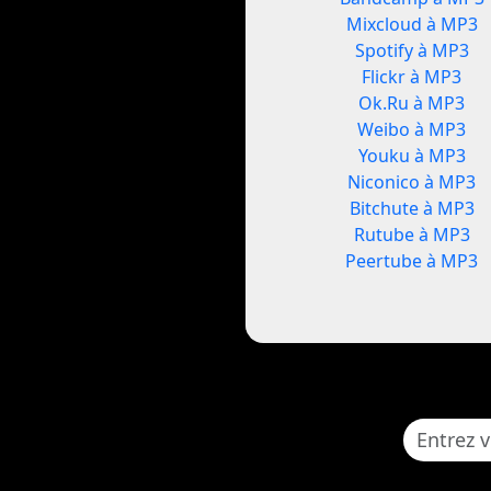
Mixcloud à MP3
Spotify à MP3
Flickr à MP3
Ok.Ru à MP3
Weibo à MP3
Youku à MP3
Niconico à MP3
Bitchute à MP3
Rutube à MP3
Peertube à MP3