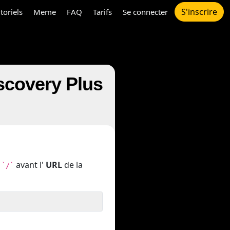
S'inscrire
toriels
Meme
FAQ
Tarifs
Se connecter
scovery Plus
n
avant l'
URL
de la
`/`