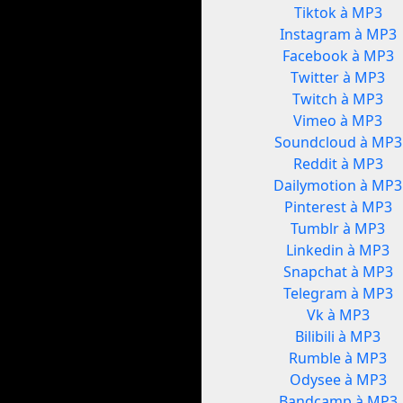
Tiktok à MP3
Instagram à MP3
Facebook à MP3
Twitter à MP3
Twitch à MP3
Vimeo à MP3
Soundcloud à MP3
Reddit à MP3
Dailymotion à MP3
Pinterest à MP3
Tumblr à MP3
Linkedin à MP3
Snapchat à MP3
Telegram à MP3
Vk à MP3
Bilibili à MP3
Rumble à MP3
Odysee à MP3
Bandcamp à MP3