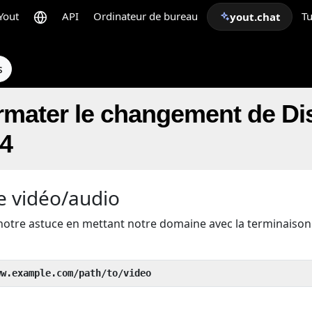
Yout
API
Ordinateur de bureau
Tu
yout.chat
s
mater le changement de Di
P4
e vidéo/audio
notre astuce en mettant notre domaine avec la terminaiso
ww.example.com/path/to/video