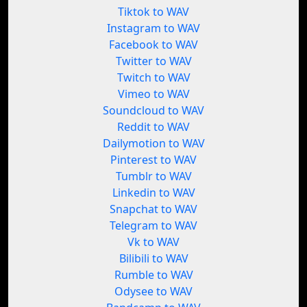
Tiktok to WAV
Instagram to WAV
Facebook to WAV
Twitter to WAV
Twitch to WAV
Vimeo to WAV
Soundcloud to WAV
Reddit to WAV
Dailymotion to WAV
Pinterest to WAV
Tumblr to WAV
Linkedin to WAV
Snapchat to WAV
Telegram to WAV
Vk to WAV
Bilibili to WAV
Rumble to WAV
Odysee to WAV