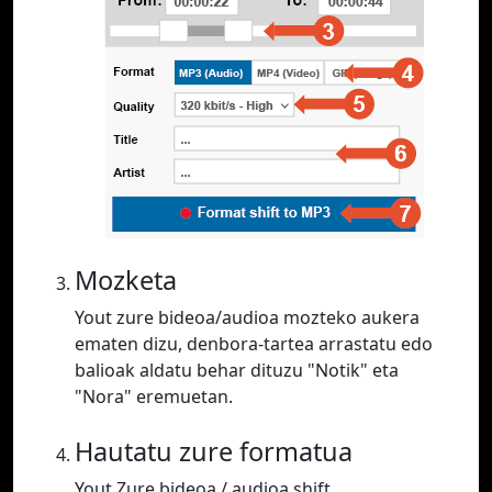
Mozketa
Yout zure bideoa/audioa mozteko aukera
ematen dizu, denbora-tartea arrastatu edo
balioak aldatu behar dituzu "Notik" eta
"Nora" eremuetan.
Hautatu zure formatua
Yout Zure bideoa / audioa shift