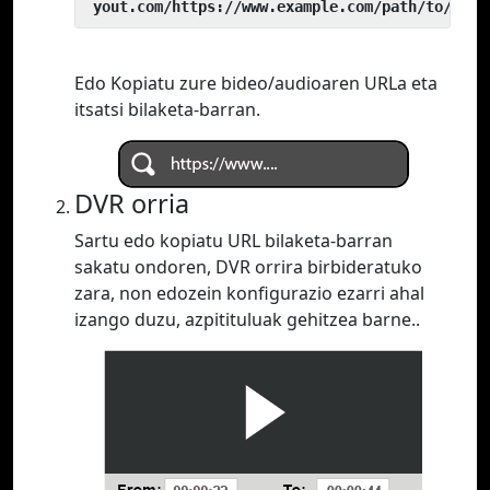
 yout.com/https://www.example.com/path/to/vide
Edo Kopiatu zure bideo/audioaren URLa eta
itsatsi bilaketa-barran.
DVR orria
Sartu edo kopiatu URL bilaketa-barran
sakatu ondoren, DVR orrira birbideratuko
zara, non edozein konfigurazio ezarri ahal
izango duzu, azpitituluak gehitzea barne..