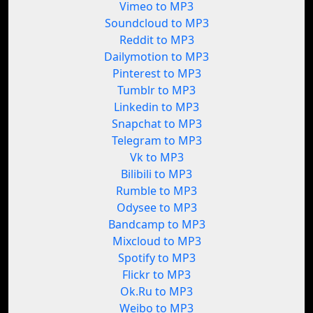
Vimeo to MP3
Soundcloud to MP3
Reddit to MP3
Dailymotion to MP3
Pinterest to MP3
Tumblr to MP3
Linkedin to MP3
Snapchat to MP3
Telegram to MP3
Vk to MP3
Bilibili to MP3
Rumble to MP3
Odysee to MP3
Bandcamp to MP3
Mixcloud to MP3
Spotify to MP3
Flickr to MP3
Ok.Ru to MP3
Weibo to MP3