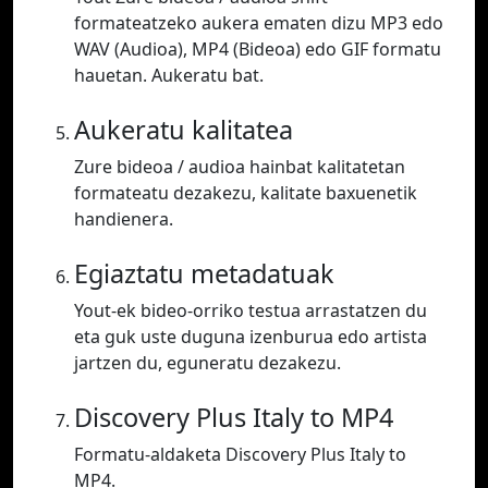
formateatzeko aukera ematen dizu MP3 edo
WAV (Audioa), MP4 (Bideoa) edo GIF formatu
hauetan. Aukeratu bat.
Aukeratu kalitatea
Zure bideoa / audioa hainbat kalitatetan
formateatu dezakezu, kalitate baxuenetik
handienera.
Egiaztatu metadatuak
Yout-ek bideo-orriko testua arrastatzen du
eta guk uste duguna izenburua edo artista
jartzen du, eguneratu dezakezu.
Discovery Plus Italy to MP4
Formatu-aldaketa Discovery Plus Italy to
MP4.