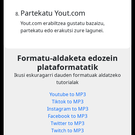
Partekatu Yout.com
Yout.com erabiltzea gustatu bazaizu,
partekatu edo erakutsi zure lagunei.
Formatu-aldaketa edozein
plataformatatik
Ikusi eskuragarri dauden formatuak aldatzeko
tutorialak
Youtube to MP3
Tiktok to MP3
Instagram to MP3
Facebook to MP3
Twitter to MP3
Twitch to MP3