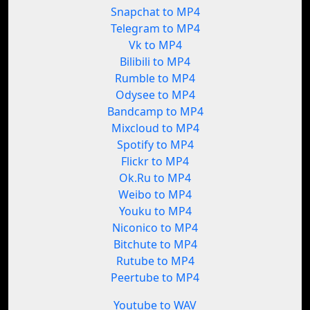
Snapchat to MP4
Telegram to MP4
Vk to MP4
Bilibili to MP4
Rumble to MP4
Odysee to MP4
Bandcamp to MP4
Mixcloud to MP4
Spotify to MP4
Flickr to MP4
Ok.Ru to MP4
Weibo to MP4
Youku to MP4
Niconico to MP4
Bitchute to MP4
Rutube to MP4
Peertube to MP4
Youtube to WAV