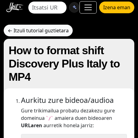
Izena eman
← Itzuli tutorial guztietara
How to format shift
Discovery Plus Italy to
MP4
Aurkitu zure bideoa/audioa
Gure trikimailua probatu dezakezu gure
domeinua
amaiera duen bideoaren
`/`
URLaren
aurretik honela jarriz: