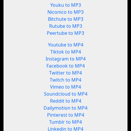
Youku to MP3
Niconico to MP3
Bitchute to MP3
Rutube to MP3
Peertube to MP3
Youtube to MP4
Tiktok to MP4
Instagram to MP4
Facebook to MP4
Twitter to MP4
Twitch to MP4
Vimeo to MP4
Soundcloud to MP4
Reddit to MP4
Dailymotion to MP4
Pinterest to MP4
Tumblr to MP4
Linkedin to MP4