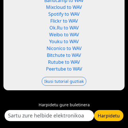
Bandcamp to WAV
Mixcloud to WAV
Spotify to WAV
Flickr to WAV
Ok.Ru to WAV
Weibo to WAV
Youku to WAV
Niconico to WAV
Bitchute to WAV
Rutube to WAV
Peertube to WAV
Ikusi tutorial guztiak
Harpidetu gure buletinera
Harpidetu