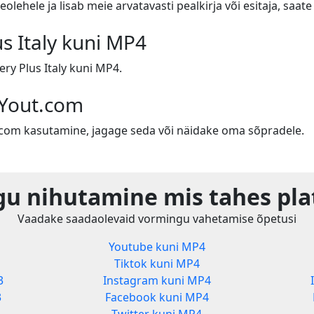
eolehele ja lisab meie arvatavasti pealkirja või esitaja, saa
us Italy kuni MP4
ry Plus Italy kuni MP4.
 Yout.com
t.com kasutamine, jagage seda või näidake oma sõpradele.
u nihutamine mis tahes pla
Vaadake saadaolevaid vormingu vahetamise õpetusi
Youtube kuni MP4
Tiktok kuni MP4
3
Instagram kuni MP4
3
Facebook kuni MP4