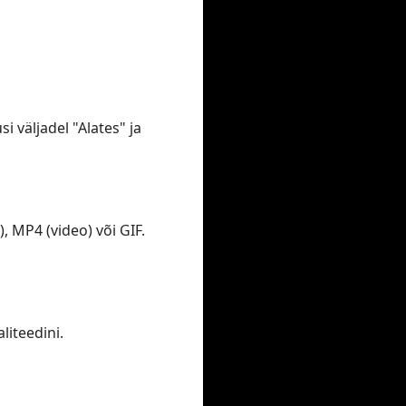
i väljadel "Alates" ja
 MP4 (video) või GIF.
iteedini.