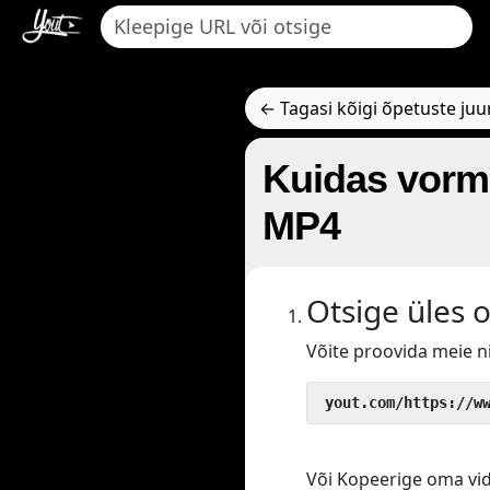
← Tagasi kõigi õpetuste juu
Kuidas vormi
MP4
Otsige üles 
Võite proovida meie 
 yout.com/https://w
Või Kopeerige oma vide