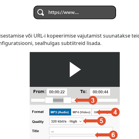
isestamise või URL-i kopeerimise vajutamist suunatakse teid
iguratsiooni, sealhulgas subtiitreid lisada.