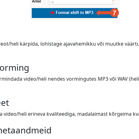
deot/heli kärpida, lohistage ajavahemikku või muutke väärtus
vorming
ormindada video/heli nendes vormingutes MP3 või WAV (heli),
eet
video/heli erineva kvaliteediga, madalaimast kõrgeima kval
 metaandmeid