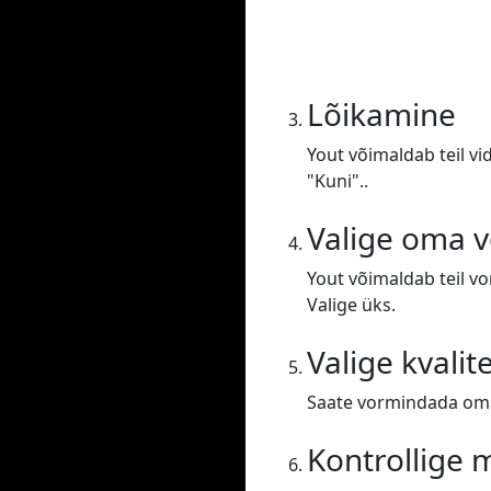
Lõikamine
Yout võimaldab teil vi
"Kuni"..
Valige oma 
Yout võimaldab teil v
Valige üks.
Valige kvalit
Saate vormindada oma 
Kontrollige