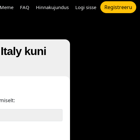
Registreeru
Meme
FAQ
Hinnakujundus
Logi sisse
taly kuni
miselt: