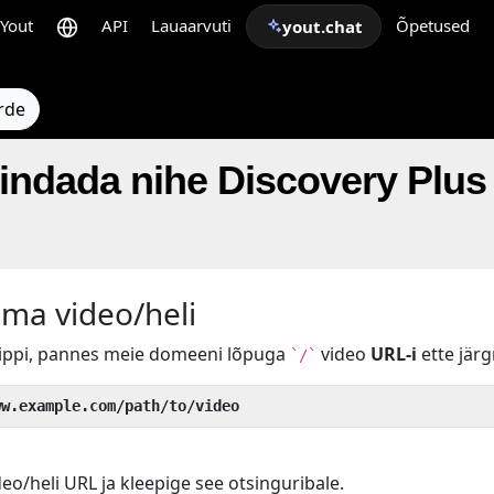
Yout
API
Lauaarvuti
Õpetused
yout.chat
rde
ndada nihe Discovery Plus I
oma video/heli
nippi, pannes meie domeeni lõpuga
video
URL-i
ette järg
`/`
ww.example.com/path/to/video
o/heli URL ja kleepige see otsinguribale.