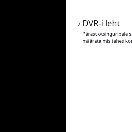
DVR-i leht
Pärast otsinguribale s
määrata mis tahes konf