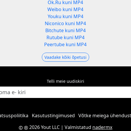
Ok.Ru kuni MP4
Weibo kuni MP4
Youku kuni MP4
Niconico kuni MP4
Bitchute kuni MP4
Rutube kuni MP4
3
Peertube kuni MP4
Vaadake kõiki õpetusi
Telli meie uudiskiri
atsuspoliitika
Kasutustingimused
Võtke meiega ühendus
2026 Yout LLC
| Valmistatud
nadermx