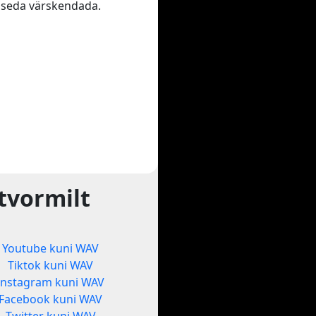
te seda värskendada.
tvormilt
Youtube kuni WAV
Tiktok kuni WAV
Instagram kuni WAV
Facebook kuni WAV