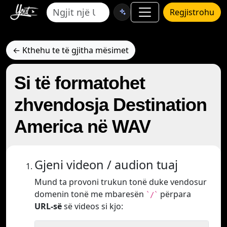
Regjistrohu
← Kthehu te të gjitha mësimet
Si të formatohet
zhvendosja Destination
America në WAV
Gjeni videon / audion tuaj
Mund ta provoni trukun tonë duke vendosur
domenin tonë me mbaresën
përpara
`/`
URL-së
së videos si kjo: