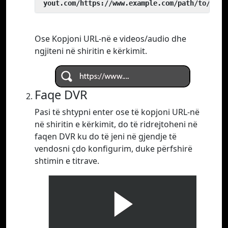
 yout.com/https://www.example.com/path/to/vide
Ose Kopjoni URL-në e videos/audio dhe
ngjiteni në shiritin e kërkimit.
Faqe DVR
Pasi të shtypni enter ose të kopjoni URL-në
në shiritin e kërkimit, do të ridrejtoheni në
faqen DVR ku do të jeni në gjendje të
vendosni çdo konfigurim, duke përfshirë
shtimin e titrave.