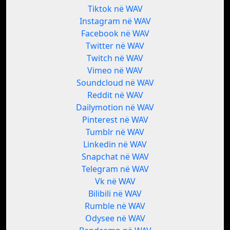
Tiktok në WAV
Instagram në WAV
Facebook në WAV
Twitter në WAV
Twitch në WAV
Vimeo në WAV
Soundcloud në WAV
Reddit në WAV
Dailymotion në WAV
Pinterest në WAV
Tumblr në WAV
Linkedin në WAV
Snapchat në WAV
Telegram në WAV
Vk në WAV
Bilibili në WAV
Rumble në WAV
Odysee në WAV