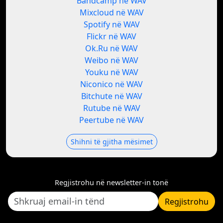
Bandcamp në WAV
Mixcloud në WAV
Spotify në WAV
Flickr në WAV
Ok.Ru në WAV
Weibo në WAV
Youku në WAV
Niconico në WAV
Bitchute në WAV
Rutube në WAV
Peertube në WAV
Shihni të gjitha mësimet
Regjistrohu në newsletter-in tonë
Regjistrohu