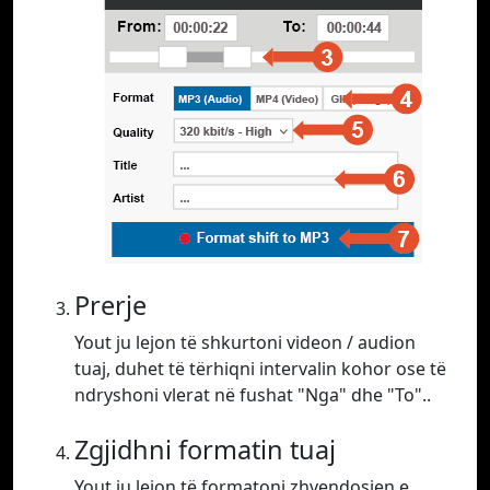
Prerje
Yout ju lejon të shkurtoni videon / audion
tuaj, duhet të tërhiqni intervalin kohor ose të
ndryshoni vlerat në fushat "Nga" dhe "To"..
Zgjidhni formatin tuaj
Yout ju lejon të formatoni zhvendosjen e