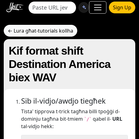
Sign Up
← Lura għat-tutorials kollha
Kif format shift
Destination America
biex WAV
Sib il-vidjo/awdjo tiegħek
Tista' tipprova t-trick tagħna billi tpoġġi d-
dominju tagħna bit-tmiem
qabel il-
URL
`/`
tal-vidjo hekk: