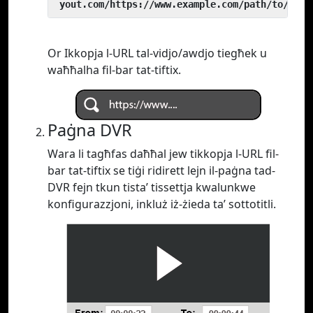
 yout.com/https://www.example.com/path/to/vide
Or Ikkopja l-URL tal-vidjo/awdjo tiegħek u
waħħalha fil-bar tat-tiftix.
Paġna DVR
Wara li tagħfas daħħal jew tikkopja l-URL fil-
bar tat-tiftix se tiġi ridirett lejn il-paġna tad-
DVR fejn tkun tista’ tissettja kwalunkwe
konfigurazzjoni, inkluż iż-żieda ta’ sottotitli.