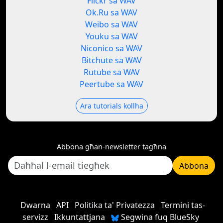
Flickr sa WAV
Ok.Ru sa WAV
Weibo sa WAV
Youku sa WAV
Niconico sa WAV
Bitchute sa WAV
Rutube sa WAV
Peertube sa WAV
Ara tutorials kollha
Abbona għan-newsletter tagħna
Abbona
Dwarna
API
Politika ta' Privatezza
Termini tas-
servizz
Ikkuntattjana
Segwina fuq BlueSky