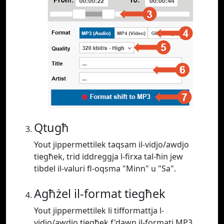
Qtugħ
Yout jippermettilek taqsam il-vidjo/awdjo
tiegħek, trid iddreggja l-firxa tal-ħin jew
tibdel il-valuri fl-oqsma "Minn" u "Sa".
Agħżel il-format tiegħek
Yout jippermettilek li tifformattja l-
vidjo/awdjo tiegħek f'dawn il-formati MP3