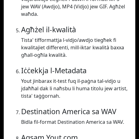
jew WAV (Awdjo), MP4 (Vidjo) jew GIF. Agħżel
waħda.
Agħżel il-kwalità
Tista' tifformattja l-vidjo/awdjo tiegħek fi
kwalitajiet differenti, mill-iktar kwalità baxxa
għall-ogħla kwalità.
Iċċekkja l-Metadata
Yout jinbarax it-test fuq il-paġna tal-vidjo u
jdaħħal dak li naħsbu li huma titolu jew artist,
tista' taġġornah.
Destination America sa WAV
Bidla fil-format Destination America sa WAV.
Aqsam Yout.com