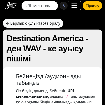
Тіркелу
← Барлық оқулықтарға оралу
Destination America -
ден WAV - ке ауысу
пішімі
Бейнеңізді/аудиоңызды
табыңыз
Сіз біздің доменді бейненің
URL
мекенжайының
алдына
аяқталуымен
`/`
қою арқылы біздің айламызды қолданып