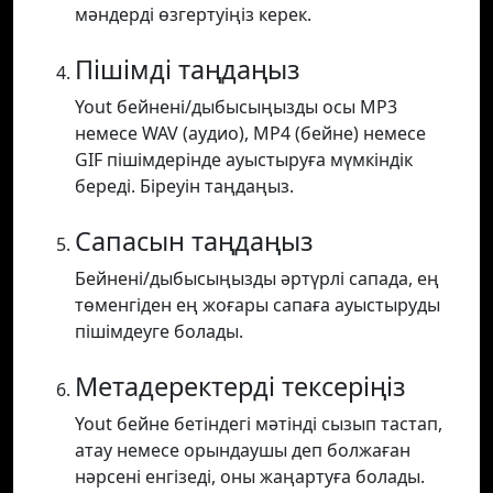
мәндерді өзгертуіңіз керек.
Пішімді таңдаңыз
Yout бейнені/дыбысыңызды осы MP3
немесе WAV (аудио), MP4 (бейне) немесе
GIF пішімдерінде ауыстыруға мүмкіндік
береді. Біреуін таңдаңыз.
Сапасын таңдаңыз
Бейнені/дыбысыңызды әртүрлі сапада, ең
төменгіден ең жоғары сапаға ауыстыруды
пішімдеуге болады.
Метадеректерді тексеріңіз
Yout бейне бетіндегі мәтінді сызып тастап,
атау немесе орындаушы деп болжаған
нәрсені енгізеді, оны жаңартуға болады.