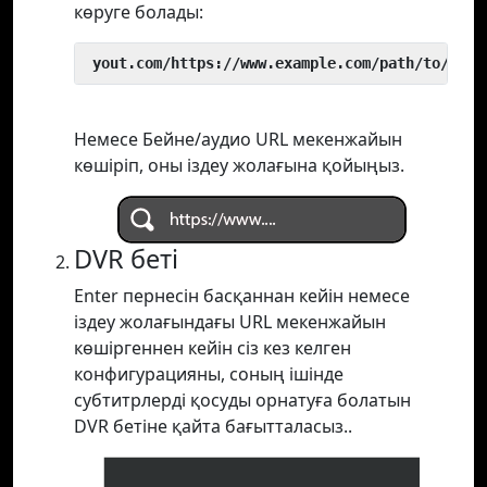
көруге болады:
 yout.com/https://www.example.com/path/to/vide
Немесе Бейне/аудио URL мекенжайын
көшіріп, оны іздеу жолағына қойыңыз.
DVR беті
Enter пернесін басқаннан кейін немесе
іздеу жолағындағы URL мекенжайын
көшіргеннен кейін сіз кез келген
конфигурацияны, соның ішінде
субтитрлерді қосуды орнатуға болатын
DVR бетіне қайта бағытталасыз..