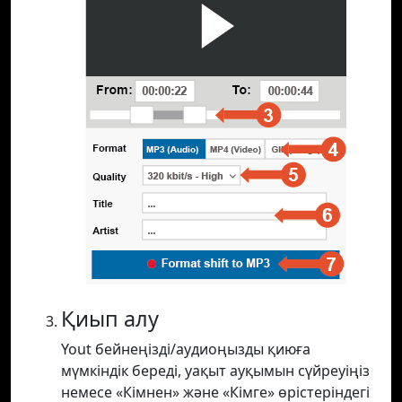
Қиып алу
Yout бейнеңізді/аудиоңызды қиюға
мүмкіндік береді, уақыт ауқымын сүйреуіңіз
немесе «Кімнен» және «Кімге» өрістеріндегі