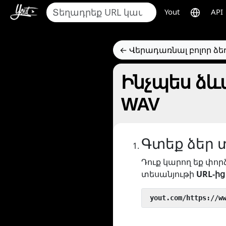
Yout
API
← Վերադառնալ բոլոր ձ
Ինչպես ձևավ
WAV
Գտեք ձեր 
Դուք կարող եք փոր
տեսանյութի
URL-ից
 yout.com/https://w