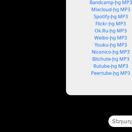
Bandcamp-ից MP3
Mixcloud-ից MP3
Spotify-ից MP3
Flickr-ից MP3
Ok.Ru-ից MP3
Weibo-ից MP3
Youku-ից MP3
Niconico-ից MP3
Bitchute-ից MP3
Rutube-ից MP3
Peertube-ից MP3