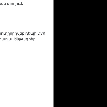
ան տողում:
աուղղորդվեք դեպի DVR
րառյալ ենթագրեր