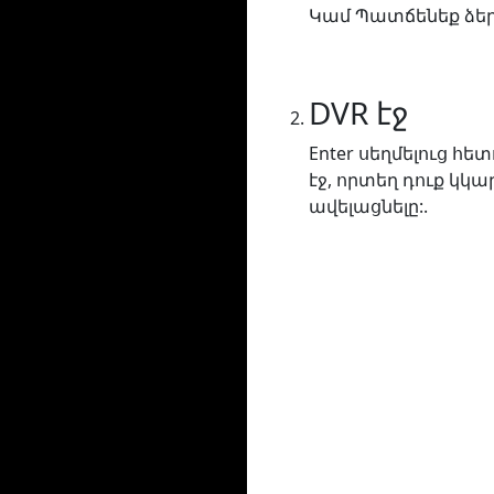
Կամ Պատճենեք ձեր 
DVR էջ
Enter սեղմելուց հ
էջ, որտեղ դուք կ
ավելացնելը:.