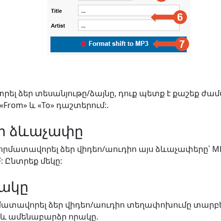
ս կտրել ձեր տեսանյութը/ձայնը, դուք պետք է քաշեք 
From» և «To» դաշտերում:.
եր ձևաչափը
 ֆորմատավորել ձեր վիդեո/աուդիո այս ձևաչափերը՝ MP
F: Ընտրեք մեկը:
րակը
րմատավորել ձեր վիդեո/աուդիո տեղափոխումը տարբե
և ամենաբարձր որակը.