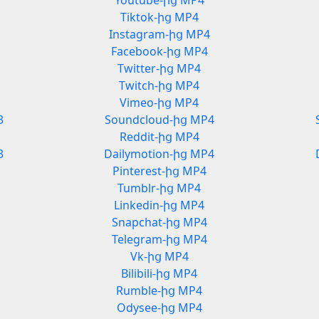
Youtube-ից MP4
Tiktok-ից MP4
Instagram-ից MP4
Facebook-ից MP4
Twitter-ից MP4
Twitch-ից MP4
Vimeo-ից MP4
3
Soundcloud-ից MP4
Reddit-ից MP4
3
Dailymotion-ից MP4
Pinterest-ից MP4
Tumblr-ից MP4
Linkedin-ից MP4
Snapchat-ից MP4
Telegram-ից MP4
Vk-ից MP4
Bilibili-ից MP4
Rumble-ից MP4
Odysee-ից MP4