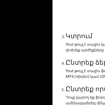
Կտրում
Yout թույլ է տալի
փոխեք արժեքները «
Ընտրեք ձ
Yout թույլ է տալիս
MP4 (Վիդեո) կամ GI
Ընտրեք ո
Դուք կարող եք ֆո
ամենացածրից մինչ