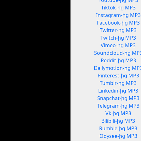
Youtube-ից MP3
Tiktok-ից MP3
Instagram-ից MP3
Facebook-ից MP3
Twitter-ից MP3
Twitch-ից MP3
Vimeo-ից MP3
Soundcloud-ից MP
Reddit-ից MP3
Dailymotion-ից MP
Pinterest-ից MP3
Tumblr-ից MP3
Linkedin-ից MP3
Snapchat-ից MP3
Telegram-ից MP3
Vk-ից MP3
Bilibili-ից MP3
Rumble-ից MP3
Odysee-ից MP3