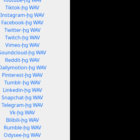
Youtube-ից WAV
Tiktok-ից WAV
Instagram-ից WAV
Facebook-ից WAV
Twitter-ից WAV
Twitch-ից WAV
Vimeo-ից WAV
Soundcloud-ից WAV
Reddit-ից WAV
Dailymotion-ից WAV
Pinterest-ից WAV
Tumblr-ից WAV
Linkedin-ից WAV
Snapchat-ից WAV
Telegram-ից WAV
Vk-ից WAV
Bilibili-ից WAV
Rumble-ից WAV
Odysee-ից WAV