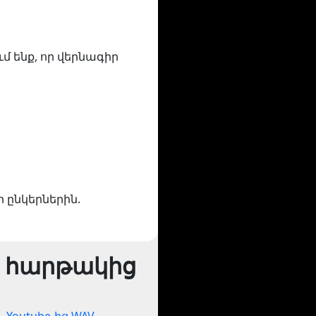
ւմ ենք, որ վերնագիր
ր ընկերներին.
 հարթակից