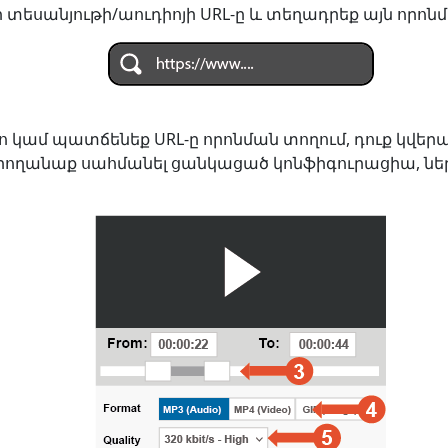
տեսանյութի/աուդիոյի URL-ը և տեղադրեք այն որոնմ
ետո կամ պատճենեք URL-ը որոնման տողում, դուք կվեր
կարողանաք սահմանել ցանկացած կոնֆիգուրացիա, նե