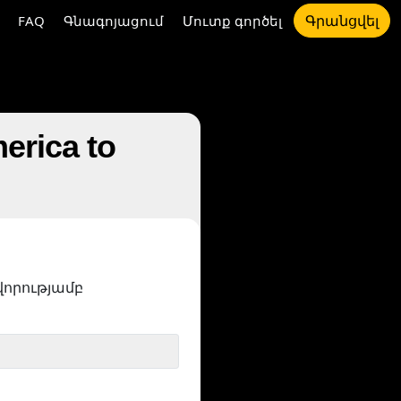
Գրանցվել
FAQ
Գնագոյացում
Մուտք գործել
erica to
որությամբ