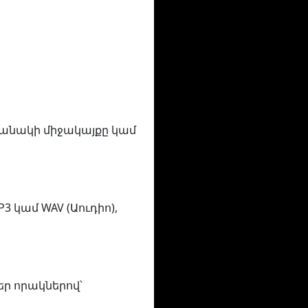
ժամանակի միջակայքը կամ
3 կամ WAV (Աուդիո),
ր որակներով՝