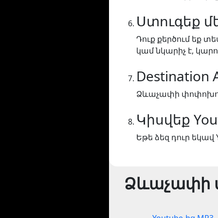
Ստուգեք մ
Դուք քերծում եք տե
կամ նկարիչ է, կարո
Destination
Ձևաչափի փոփոխությո
Կիսվեք You
Եթե ձեզ դուր եկավ 
Ձևաչափի 