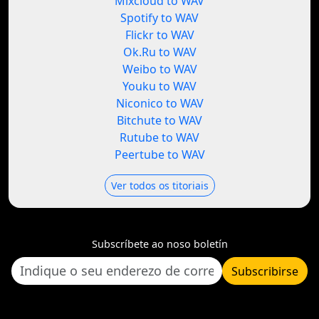
Mixcloud to WAV
Spotify to WAV
Flickr to WAV
Ok.Ru to WAV
Weibo to WAV
Youku to WAV
Niconico to WAV
Bitchute to WAV
Rutube to WAV
Peertube to WAV
Ver todos os titoriais
Subscríbete ao noso boletín
Subscribirse