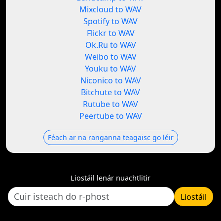
Mixcloud to WAV
Spotify to WAV
Flickr to WAV
Ok.Ru to WAV
Weibo to WAV
Youku to WAV
Niconico to WAV
Bitchute to WAV
Rutube to WAV
Peertube to WAV
Féach ar na ranganna teagaisc go léir
Liostáil lenár nuachtlitir
Liostáil