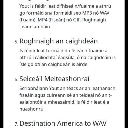
Yout is féidir leat d’fhíseáin/fuaime a athrú
go formáid sna formáidí seo MP3 nó WAV
(Fuaim), MP4 (Físeán) nó GIF. Roghnaigh
ceann amháin.
Roghnaigh an caighdeán
Is féidir leat formáid do físeán / fuaime a
athrú i cáilíochtaí éagsúla, ó na caighdeáin is
ísle go dtí an caighdeán is airde.
Seiceáil Meiteashonraí
Scriobhálann Yout an téacs ar an leathanach
físeáin agus cuireann sé an teideal nó an t-
ealaíontóir a mheasaimid, is féidir leat é a
nuashonrú.
Destination America to WAV