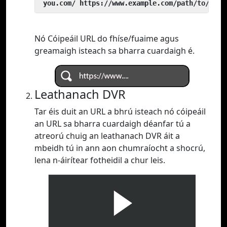
 you.com/ https://www.example.com/path/to/vide
Nó Cóipeáil URL do fhíse/fuaime agus
greamaigh isteach sa bharra cuardaigh é.
Leathanach DVR
Tar éis duit an URL a bhrú isteach nó cóipeáil
an URL sa bharra cuardaigh déanfar tú a
atreorú chuig an leathanach DVR áit a
mbeidh tú in ann aon chumraíocht a shocrú,
lena n-áirítear fotheidil a chur leis.