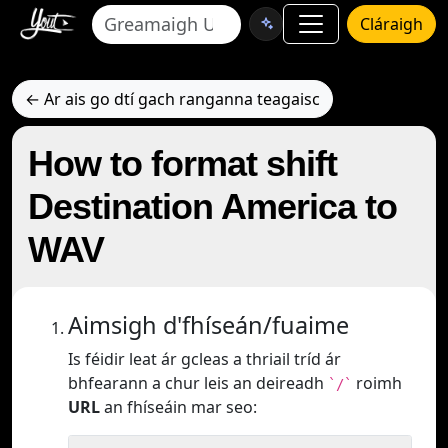
Cláraigh
← Ar ais go dtí gach ranganna teagaisc
How to format shift
Destination America to
WAV
Aimsigh d'fhíseán/fuaime
Is féidir leat ár gcleas a thriail tríd ár
bhfearann a chur leis an deireadh
roimh
`/`
URL
an fhíseáin mar seo: