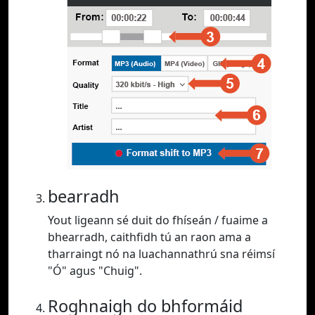
bearradh
Yout ligeann sé duit do fhíseán / fuaime a
bhearradh, caithfidh tú an raon ama a
tharraingt nó na luachannathrú sna réimsí
"Ó" agus "Chuig".
Roghnaigh do bhformáid