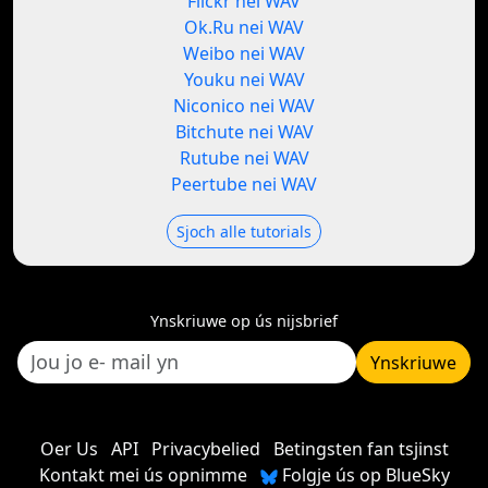
Flickr nei WAV
Ok.Ru nei WAV
Weibo nei WAV
Youku nei WAV
Niconico nei WAV
Bitchute nei WAV
Rutube nei WAV
Peertube nei WAV
Sjoch alle tutorials
Ynskriuwe op ús nijsbrief
Ynskriuwe
Oer Us
API
Privacybelied
Betingsten fan tsjinst
Kontakt mei ús opnimme
Folgje ús op BlueSky