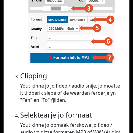
Clipping
Yout kinne jo jo fideo / audio snije, jo moatte
it tiidberik slepe of de wearden feroarje yn
"Fan" en "To" fjilden.
Selektearje jo formaat
Yout kinne jo opmaak ferskowe jo fideo /
audio yn dizze formaten MP3 of WAV (Audio),