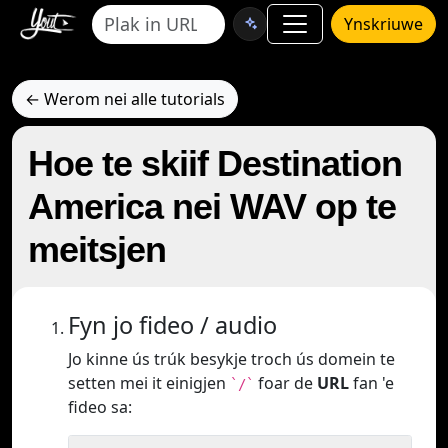
Ynskriuwe
← Werom nei alle tutorials
Hoe te skiif Destination
America nei WAV op te
meitsjen
Fyn jo fideo / audio
Jo kinne ús trúk besykje troch ús domein te
setten mei it einigjen
foar de
URL
fan 'e
`/`
fideo sa: