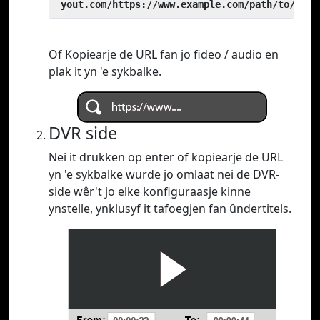
 yout.com/https://www.example.com/path/to/vide
Of Kopiearje de URL fan jo fideo / audio en
plak it yn 'e sykbalke.
DVR side
Nei it drukken op enter of kopiearje de URL
yn 'e sykbalke wurde jo omlaat nei de DVR-
side wêr't jo elke konfiguraasje kinne
ynstelle, ynklusyf it tafoegjen fan ûndertitels.