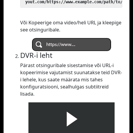
 yout.com/https://www.example.com/path/to/vide
Või Kopeerige oma video/heli URL ja kleepige
see otsinguribale.
DVR-i leht
Pärast otsinguribale sisestamise või URL-i
kopeerimise vajutamist suunatakse teid DVR-
i lehele, kus saate määrata mis tahes
konfiguratsiooni, sealhulgas subtiitreid
lisada.