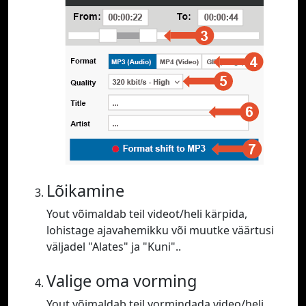
Lõikamine
Yout võimaldab teil videot/heli kärpida,
lohistage ajavahemikku või muutke väärtusi
väljadel "Alates" ja "Kuni"..
Valige oma vorming
Yout võimaldab teil vormindada video/heli