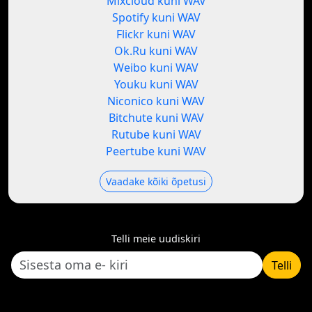
Mixcloud kuni WAV
Spotify kuni WAV
Flickr kuni WAV
Ok.Ru kuni WAV
Weibo kuni WAV
Youku kuni WAV
Niconico kuni WAV
Bitchute kuni WAV
Rutube kuni WAV
Peertube kuni WAV
Vaadake kõiki õpetusi
Telli meie uudiskiri
Telli