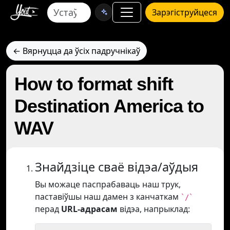
Зарэгіструйцеся
← Вярнуцца да ўсіх падручнікаў
How to format shift
Destination America to
WAV
Знайдзіце сваё відэа/аўдыя
Вы можаце паспрабаваць наш трук,
паставіўшы наш дамен з канчаткам
`/`
перад
URL-адрасам
відэа, напрыклад: