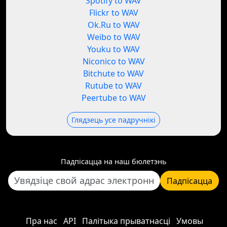
Spotify to WAV
Flickr to WAV
Ok.Ru to WAV
Weibo to WAV
Youku to WAV
Niconico to WAV
Bitchute to WAV
Rutube to WAV
Peertube to WAV
Глядзець усе падручнікі
Падпісацца на наш бюлетэнь
Падпісацца
Пра нас
API
Палітыка прыватнасці
Умовы