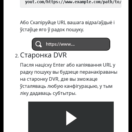
 yout.com/https://www.example.com/path/to/vide
Або Скапіруйце URL вашага відэа/аўдыё і
ўстаўце яго ў радок пошуку.
Старонка DVR
Пасля націску Enter або капіявання URL у
радку пошуку вы будзеце перанакіраваны
на старонку DVR, дзе вы зможаце
ўсталяваць любую канфігурацыю, у тым
ліку дадаваць субтытры.