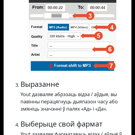
Выразанне
Yout дазваляе абрэзаць відэа / аўдыя, вы
павінны перацягнуць дыяпазон часу або
змяніць значэнні ў палях «Ад» і «Да».
Выберыце свой фармат
Yout дазваляе фарматаваць відэа / аўдыё ў