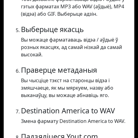
гэтых фарматах MP3 або WAV (аўдыё), MP4
(відэа) або GIF. Выберыце адзін.
Выберыце якасць
Вы можаце фарматаваць відэа / аўдыё ў
розных якасцях, ад самай нізкай да самай
высокай.
Праверце метаданыя
Вы чысціце тэкст на старонцы відэа і
змяшчаеце, як мы мяркуем, назву або
выканаўцу, вы можаце абнавіць яго.
Destination America to WAV
Змена фармату Destination America to WAV.
Падзяліцеся Yout.com