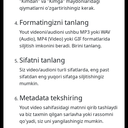
"Kimdan" va "Kimga" maydonlaridagi
qiymatlarni o'zgartirishingiz kerak.
Formatingizni tanlang
Yout videoni/audioni ushbu MP3 yoki WAV
(Audio), MP4 (Video) yoki GIF formatlarida
siljitish imkonini beradi. Birini tanlang.
Sifatni tanlang
Siz video/audioni turli sifatlarda, eng past
sifatdan eng yuqori sifatga siljitishingiz
mumkin.
Metadata tekshiring
Yout video sahifasidagi matnni qirib tashlaydi
va biz taxmin qilgan sarlavha yoki rassomni
qo'yadi, siz uni yangilashingiz mumkin.