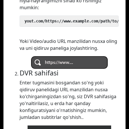
hiyla-nayrangimizni sinab ko'rishingiz
mumkin:
 yout.com/https://www.example.com/path/to/vide
Yoki Video/audio URL manzilidan nusxa oling
va uni qidiruv paneliga joylashtiring.
DVR sahifasi
Enter tugmasini bosgandan so'ng yoki
qidiruv panelidagi URL manzilidan nusxa
ko'chirganingizdan so'ng, siz DVR sahifasiga
yo'naltirilasiz, u erda har qanday
konfiguratsiyani o'rnatishingiz mumkin,
jumladan subtitrlar qo'shish..