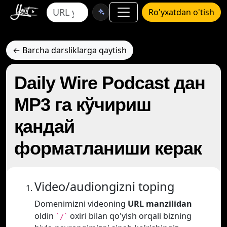
Ro'yxatdan o'tish
← Barcha darsliklarga qaytish
Daily Wire Podcast дан
MP3 га кўчириш
қандай
форматланиши керак
Video/audiongizni toping
Domenimizni videoning
URL manzilidan
oldin
oxiri bilan qo'yish orqali bizning
`/`