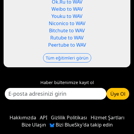
Ok.Ru to WAV
Weibo to WAV
Youku to WAV
Niconico to WAV
Bitchute to WAV
Rutube to WAV
Peertube to WAV
Tüm eğitimleri görün
Haber bültenimize kayıt ol
Üye Ol
Hakkımızda
API
Gizlilik Politikası
Hizmet Şartları
Bize Ulaşın
Bizi BlueSky'da takip edin