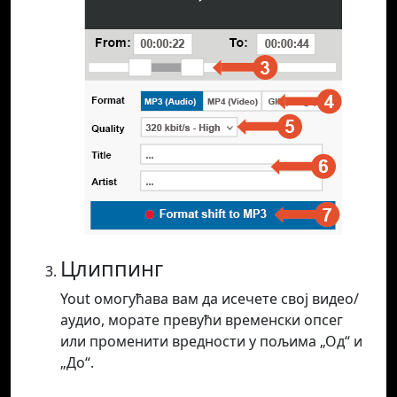
Цлиппинг
Yout омогућава вам да исечете свој видео/
аудио, морате превући временски опсег
или променити вредности у пољима „Од“ и
„До“.