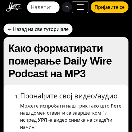
Пријавите се
← Назад на све туторијале
Како форматирати
померање Daily Wire
Podcast на MP3
Пронађите свој видео/аудио
Можете испробати наш трик тако што ћете
наш домен ставити са завршетком
`/`
испред
УРЛ
-а видео снимка на следећи
начин: