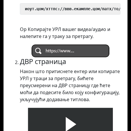
 иоут.цом/хттпс://ввв.екампле.цом/патх/то/виде
Ор Копирајте УРЛ вашег видеа/аудио и
налепите га у траку за претрагу.
ДВР страница
Након што притиснете ентер или копирате
УРЛ у траци за претрагу, бићете
преусмерени на ДВР страницу где ћете
моћи да подесите било коју конфигурацију,
укључујући додавање титлова.