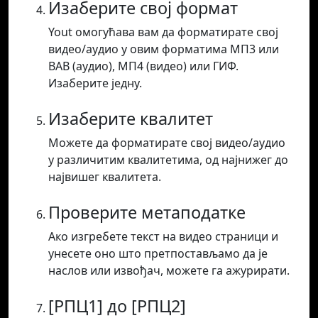
Изаберите свој формат
Yout омогућава вам да форматирате свој
видео/аудио у овим форматима МП3 или
ВАВ (аудио), МП4 (видео) или ГИФ.
Изаберите једну.
Изаберите квалитет
Можете да форматирате свој видео/аудио
у различитим квалитетима, од најнижег до
највишег квалитета.
Проверите метаподатке
Ако изгребете текст на видео страници и
унесете оно што претпостављамо да је
наслов или извођач, можете га ажурирати.
[РПЦ1] до [РПЦ2]