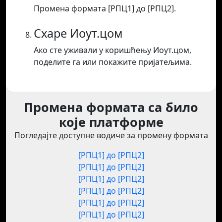
Промена формата [РПЦ1] до [РПЦ2].
Схаре Иоут.цом
Ако сте уживали у коришћењу Иоут.цом,
поделите га или покажите пријатељима.
Промена формата са било
које платформе
Погледајте доступне водиче за промену формата
[РПЦ1] до [РПЦ2]
[РПЦ1] до [РПЦ2]
[РПЦ1] до [РПЦ2]
[РПЦ1] до [РПЦ2]
[РПЦ1] до [РПЦ2]
[РПЦ1] до [РПЦ2]