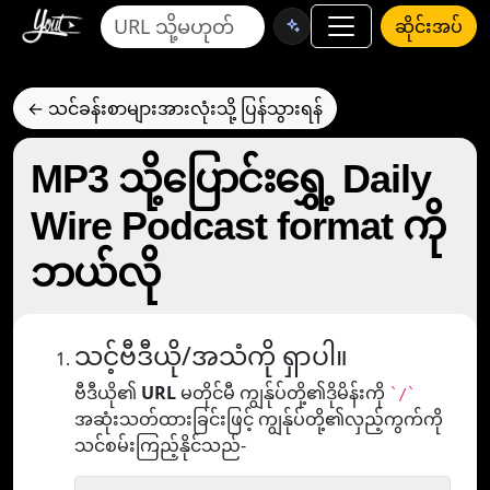
ဆိုင်းအပ်
← သင်ခန်းစာများအားလုံးသို့ ပြန်သွားရန်
MP3 သို့ပြောင်းရွှေ့ Daily
Wire Podcast format ကို
ဘယ်လို
သင့်ဗီဒီယို/အသံကို ရှာပါ။
ဗီဒီယို၏
URL
မတိုင်မီ ကျွန်ုပ်တို့၏ဒိုမိန်းကို
`/`
အဆုံးသတ်ထားခြင်းဖြင့် ကျွန်ုပ်တို့၏လှည့်ကွက်ကို
သင်စမ်းကြည့်နိုင်သည်-