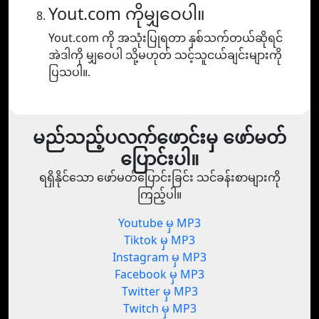
Yout.com ကိုမျှဝေပါ။
Yout.com ကို အသုံးပြုရတာ နှစ်သက်တယ်ဆိုရင်
အဲဒါကို မျှဝေပါ သို့မဟုတ် သင့်သူငယ်ချင်းများကို
ပြသပါ။.
မည်သည့်ပလက်ဖောင်းမှ ဖော်မတ်
ပြောင်းပါ။
ရရှိနိုင်သော ဖော်မတ်ပြောင်းခြင်း သင်ခန်းစာများကို
ကြည့်ပါ။
Youtube မှ MP3
Tiktok မှ MP3
Instagram မှ MP3
Facebook မှ MP3
Twitter မှ MP3
Twitch မှ MP3