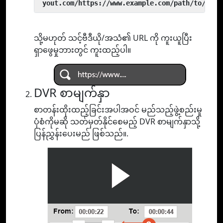
 yout.com/https://www.example.com/path/to/vide
သို့မဟုတ် သင့်ဗီဒီယို/အသံ၏ URL ကို ကူးယူပြီး
ရှာဖွေမှုဘားတွင် ကူးထည့်ပါ။
DVR စာမျက်နှာ
စာတန်းထိုးထည့်ခြင်းအပါအဝင် မည်သည့်ဖွဲ့စည်းမှု
ပုံစံကိုမဆို သတ်မှတ်နိုင်စေမည့် DVR စာမျက်နှာသို့
ပြန်ညွှန်းပေးမည် ဖြစ်သည်။.