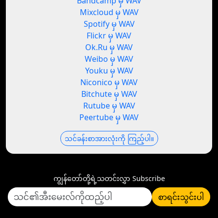
Bandcamp မှ WAV
Mixcloud မှ WAV
Spotify မှ WAV
Flickr မှ WAV
Ok.Ru မှ WAV
Weibo မှ WAV
Youku မှ WAV
Niconico မှ WAV
Bitchute မှ WAV
Rutube မှ WAV
Peertube မှ WAV
သင်ခန်းစာအားလုံးကို ကြည့်ပါ။
ကျွန်တော်တို့ရဲ့သတင်းလွှာ Subscribe
စာရင်းသွင်းပါ