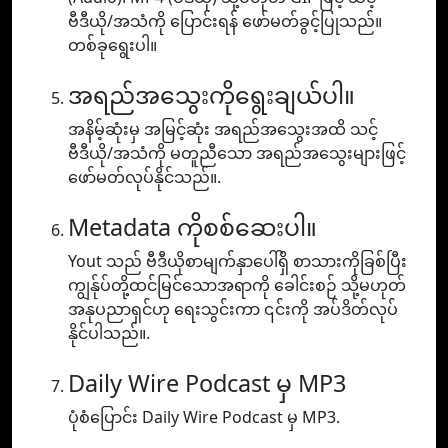
ဗီဒီယို/အသံကို ပြောင်းရန် ဖော်မတ်ခွင့်ပြုသည်။
တစ်ခုရွေးပါ။
အရည်အသွေးကိုရွေးချယ်ပါ။
အနိမ့်ဆုံးမှ အမြင့်ဆုံး အရည်အသွေးအထိ သင့်
ဗီဒီယို/အသံကို မတူညီသော အရည်အသွေးများဖြင့်
ဖော်မတ်လုပ်နိုင်သည်။.
Metadata ကိုစစ်ဆေးပါ။
Yout သည် ဗီဒီယိုစာမျက်နှာပေါ်ရှိ စာသားကိုခြစ်ပြီး
ကျွန်ုပ်တို့ထင်မြင်သောအရာကို ခေါင်းစဉ် သို့မဟုတ်
အနုပညာရှင်ဟု ရေးသွင်းကာ ၎င်းကို အပ်ဒိတ်လုပ်
နိုင်ပါသည်။.
Daily Wire Podcast မှ MP3
ပုံစံပြောင်း Daily Wire Podcast မှ MP3.