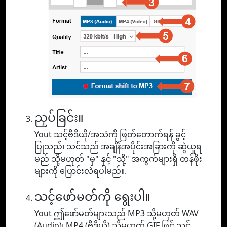
ညှပ်ခြင်း။
Yout သင့်ဗီဒီယို/အသံကို ဖြတ်တောက်ရန် ခွင့်
ပြုသည်၊ သင်သည် အချိန်အပိုင်းအခြားကို ဆွဲယူရ
မည် သို့မဟုတ် "မှ" နှင့် "သို့" အကွက်များရှိ တန်ဖိုး
များကို ပြောင်းလဲရပါမည်။.
သင့်ဖော်မတ်ကို ရွေးပါ။
Yout ဤဖော်မတ်များသည် MP3 သို့မဟုတ် WAV
(Audio)၊ MP4 (ဗီဒီယို) သို့မဟုတ် GIF ဖြင့် သင့်