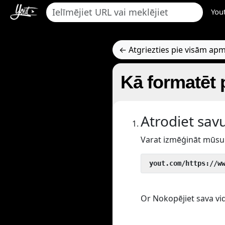
You
← Atgriezties pie visām a
Kā formatēt 
Atrodiet sav
Varat izmēģināt mūsu 
 yout.com/https://w
Or Nokopējiet sava vid