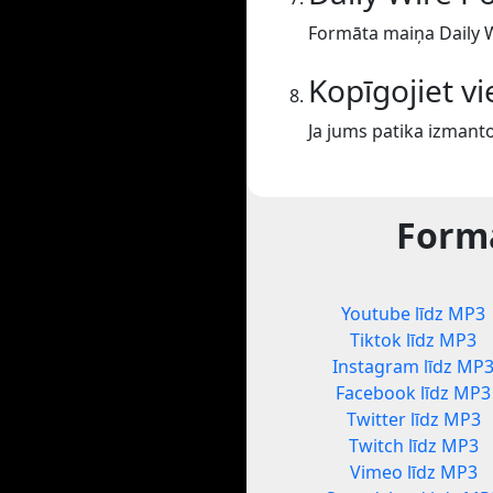
Formāta maiņa Daily W
Kopīgojiet v
Ja jums patika izmanto
Formā
Youtube līdz MP3
Tiktok līdz MP3
Instagram līdz MP
Facebook līdz MP3
Twitter līdz MP3
Twitch līdz MP3
Vimeo līdz MP3