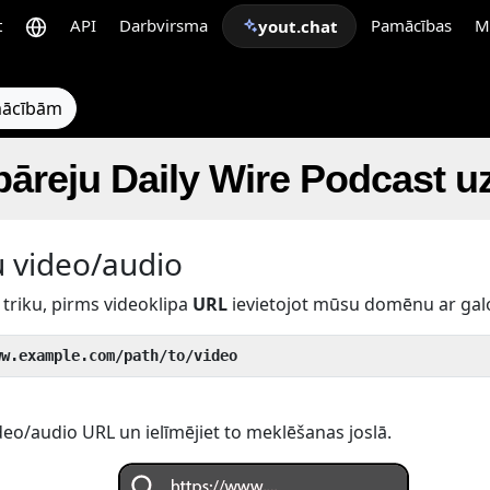
t
API
Darbvirsma
Pamācības
M
yout.chat
pmācībām
pāreju Daily Wire Podcast 
u video/audio
triku, pirms videoklipa
URL
ievietojot mūsu domēnu ar gal
ww.example.com/path/to/video
eo/audio URL un ielīmējiet to meklēšanas joslā.