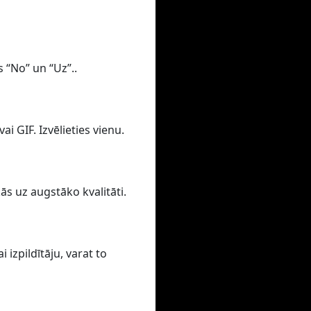
s “No” un “Uz”..
i GIF. Izvēlieties vienu.
ās uz augstāko kvalitāti.
izpildītāju, varat to