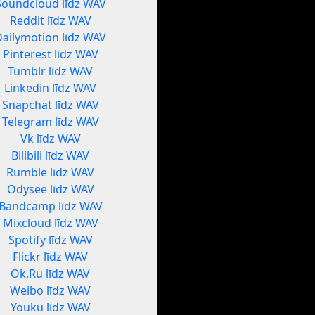
Soundcloud līdz WAV
Reddit līdz WAV
Dailymotion līdz WAV
Pinterest līdz WAV
Tumblr līdz WAV
Linkedin līdz WAV
Snapchat līdz WAV
Telegram līdz WAV
Vk līdz WAV
Bilibili līdz WAV
Rumble līdz WAV
Odysee līdz WAV
Bandcamp līdz WAV
Mixcloud līdz WAV
Spotify līdz WAV
Flickr līdz WAV
Ok.Ru līdz WAV
Weibo līdz WAV
Youku līdz WAV