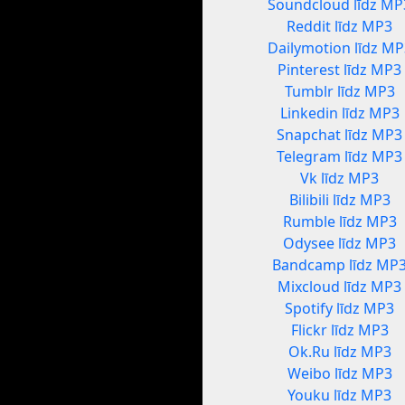
Soundcloud līdz MP
Reddit līdz MP3
Dailymotion līdz MP
Pinterest līdz MP3
Tumblr līdz MP3
Linkedin līdz MP3
Snapchat līdz MP3
Telegram līdz MP3
Vk līdz MP3
Bilibili līdz MP3
Rumble līdz MP3
Odysee līdz MP3
Bandcamp līdz MP
Mixcloud līdz MP3
Spotify līdz MP3
Flickr līdz MP3
Ok.Ru līdz MP3
Weibo līdz MP3
Youku līdz MP3