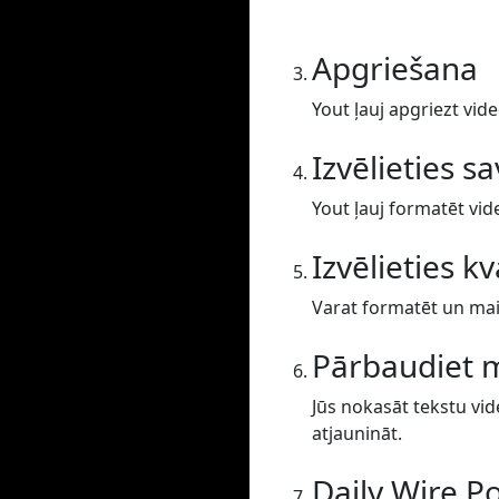
Apgriešana
Yout ļauj apgriezt vide
Izvēlieties s
Yout ļauj formatēt vid
Izvēlieties kv
Varat formatēt un main
Pārbaudiet 
Jūs nokasāt tekstu vid
atjaunināt.
Daily Wire P