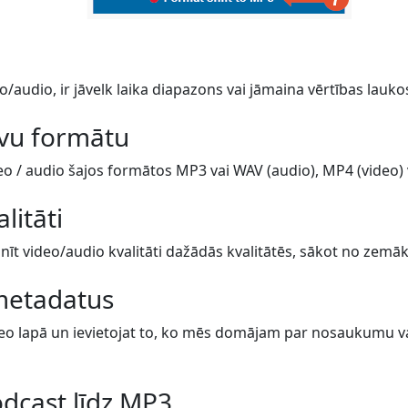
o/audio, ir jāvelk laika diapazons vai jāmaina vērtības lauko
avu formātu
eo / audio šajos formātos MP3 vai WAV (audio), MP4 (video) va
alitāti
īt video/audio kvalitāti dažādās kvalitātēs, sākot no zemāk
metadatus
eo lapā un ievietojat to, ko mēs domājam par nosaukumu vai 
odcast līdz MP3