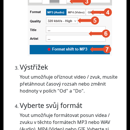
Výstřižek
Yout umožňuje oříznout video / zvuk, musíte
přetáhnout časový rozsah nebo změnit
hodnoty v polích "Od" a "Do".
Vyberte svůj formát
Yout umožňuje formátovat posun videa /
zvuku v těchto formátech MP3 nebo WAV
(Audio), MP4 (Video) nebo GIF. Vyberte si