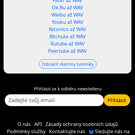
Flickr až WAV
Ok.Ru až WAV
Weibo až WAV
Youku až WAV
Niconico až WAV
Bitchute až WAV
Rutube až WAV
Peertube až WAV
Zobrazit všechny tutoriály
Přihlásit se k odběru newsletteru
Přihlásit
O nás
API
Zásady ochrany osobních údajů
Podmínky služby
Kontaktujte nás
Sledujte nás na