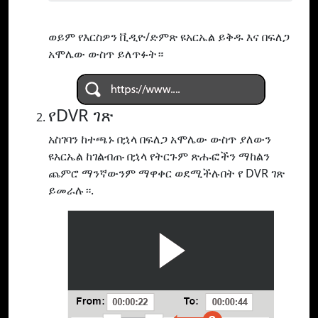
ወይም የእርስዎን ቪዲዮ/ድምጽ ዩአርኤል ይቅዱ እና በፍለጋ
አሞሌው ውስጥ ይለጥፉት።
የDVR ገጽ
አስገባን ከተጫኑ በኋላ በፍለጋ አሞሌው ውስጥ ያለውን
ዩአርኤል ከገልብጡ በኋላ የትርጉም ጽሑፎችን ማከልን
ጨምሮ ማንኛውንም ማዋቀር ወደሚችሉበት የ DVR ገጽ
ይመራሉ።.