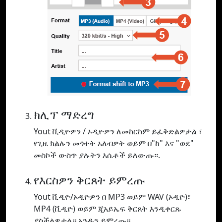
ክሊፕ ማድረግ
Yout ቪዲዮዎን / ኦዲዮዎን ለመከርከም ይፈቅድልዎታል ፣
የጊዜ ክልሉን መጎተት አለብዎት ወይም በ"ከ" እና "ወደ"
መስኮች ውስጥ ያሉትን እሴቶች ይለውጡ።.
የእርስዎን ቅርጸት ይምረጡ
Yout ቪዲዮ/ኦዲዮዎን በ MP3 ወይም WAV (ኦዲዮ)፣
MP4 (ቪዲዮ) ወይም ጂአይኤፍ ቅርጸት እንዲቀርጹ
ያስችልዎታል። አንዱን ይምረጡ።