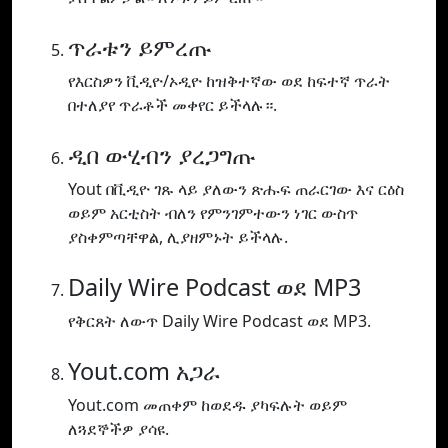
ጥራቱን ይምረጡ
የእርስዎን ቪዲዮ/ኦዲዮ ከዝቅተኛው ወደ ከፍተኛ ጥራት
በተለያየ ጥራቶች መቀየር ይችላሉ።.
ዲበ ውሂብን ያረጋግጡ
Yout በቪዲዮ ገጹ ላይ ያለውን ጽሑፍ ጠራርገው እና ርዕስ
ወይም አርቲስት ብለን የምንገምተውን ነገር ውስጥ
ያስቀምጣቸዋል, ሊያዘምኑት ይችላሉ.
Daily Wire Podcast ወደ MP3
የቅርጸት ለውጥ Daily Wire Podcast ወደ MP3.
Yout.com አጋራ
Yout.com መጠቀም ከወደዱ ያካፍሉት ወይም
ለጓደኞችዎ ያሳዩ.