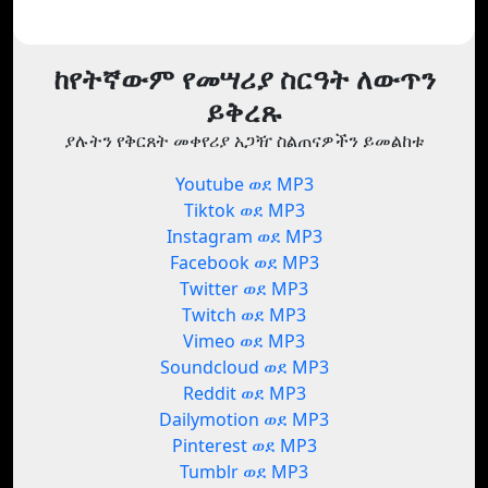
ከየትኛውም የመሣሪያ ስርዓት ለውጥን
ይቅረጹ
ያሉትን የቅርጸት መቀየሪያ አጋዥ ስልጠናዎችን ይመልከቱ
Youtube ወደ MP3
Tiktok ወደ MP3
Instagram ወደ MP3
Facebook ወደ MP3
Twitter ወደ MP3
Twitch ወደ MP3
Vimeo ወደ MP3
Soundcloud ወደ MP3
Reddit ወደ MP3
Dailymotion ወደ MP3
Pinterest ወደ MP3
Tumblr ወደ MP3