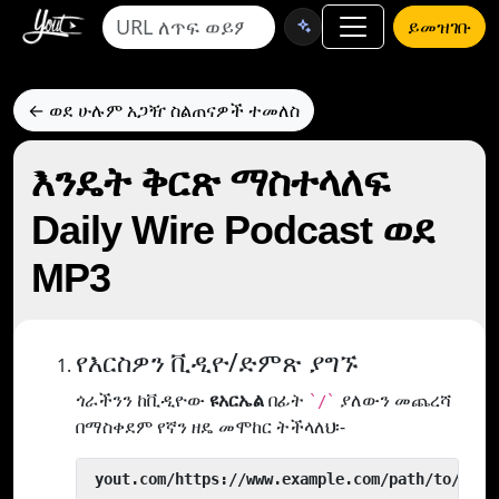
ይመዝገቡ
← ወደ ሁሉም አጋዥ ስልጠናዎች ተመለስ
እንዴት ቅርጽ ማስተላለፍ
Daily Wire Podcast ወደ
MP3
የእርስዎን ቪዲዮ/ድምጽ ያግኙ
ጎራችንን ከቪዲዮው
ዩአርኤል
በፊት
ያለውን መጨረሻ
`/`
በማስቀደም የኛን ዘዴ መሞከር ትችላለህ፡-
 yout.com/https://www.example.com/path/to/vide