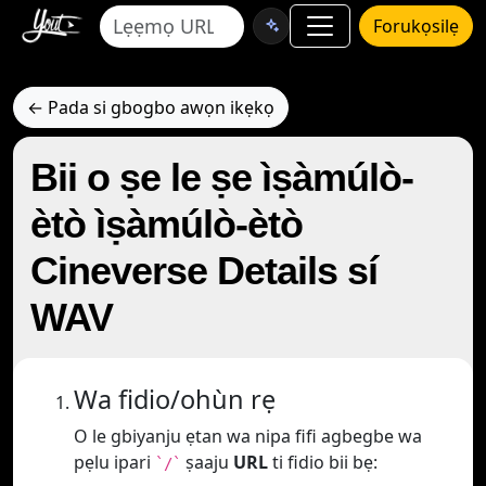
Forukọsilẹ
← Pada si gbogbo awọn ikẹkọ
Bii o ṣe le ṣe ìṣàmúlò-
ètò ìṣàmúlò-ètò
Cineverse Details sí
WAV
Wa fidio/ohùn rẹ
O le gbiyanju ẹtan wa nipa fifi agbegbe wa
pẹlu ipari
ṣaaju
URL
ti fidio bii bẹ:
`/`