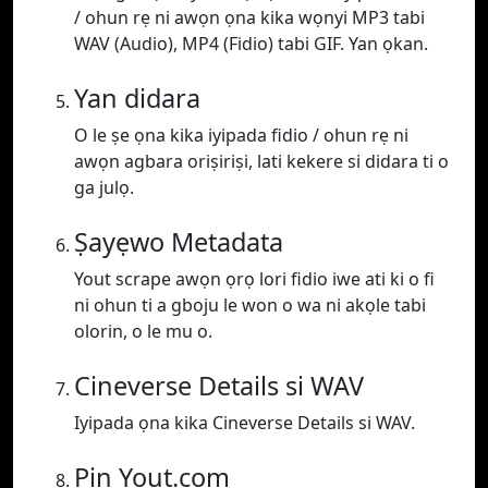
/ ohun rẹ ni awọn ọna kika wọnyi MP3 tabi
WAV (Audio), MP4 (Fidio) tabi GIF. Yan ọkan.
Yan didara
O le ṣe ọna kika iyipada fidio / ohun rẹ ni
awọn agbara oriṣiriṣi, lati kekere si didara ti o
ga julọ.
Ṣayẹwo Metadata
Yout scrape awọn ọrọ lori fidio iwe ati ki o fi
ni ohun ti a gboju le won o wa ni akọle tabi
olorin, o le mu o.
Cineverse Details si WAV
Iyipada ọna kika Cineverse Details si WAV.
Pin Yout.com