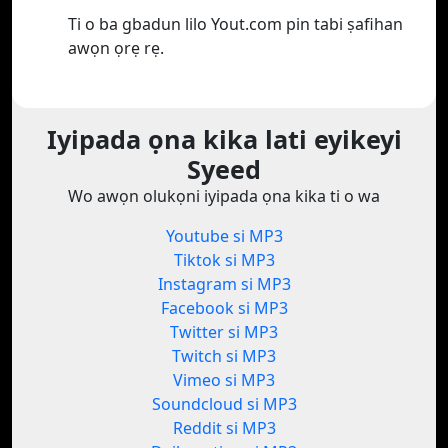
Ti o ba gbadun lilo Yout.com pin tabi ṣafihan
awọn ọrẹ rẹ.
Iyipada ọna kika lati eyikeyi
Syeed
Wo awọn olukọni iyipada ọna kika ti o wa
Youtube si MP3
Tiktok si MP3
Instagram si MP3
Facebook si MP3
Twitter si MP3
Twitch si MP3
Vimeo si MP3
Soundcloud si MP3
Reddit si MP3