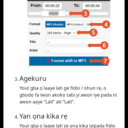
Agekuru
Yout gba ọ laaye lati ge fidio / ohun rẹ, o
gbọdọ fa iwọn akoko tabi yi awọn iye pada ni
awọn aaye “Lati” ati “Lati”.
Yan ọna kika rẹ
Yout gba ọ laaye lati ṣe ọna kika iyipada fidio