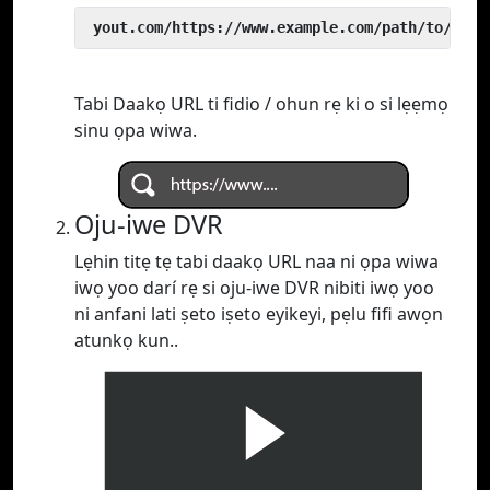
 yout.com/https://www.example.com/path/to/vide
Tabi Daakọ URL ti fidio / ohun rẹ ki o si lẹẹmọ
sinu ọpa wiwa.
Oju-iwe DVR
Lẹhin titẹ tẹ tabi daakọ URL naa ni ọpa wiwa
iwọ yoo darí rẹ si oju-iwe DVR nibiti iwọ yoo
ni anfani lati ṣeto iṣeto eyikeyi, pẹlu fifi awọn
atunkọ kun..