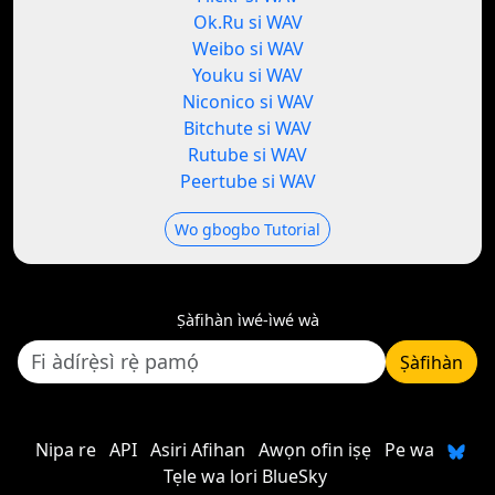
Ok.Ru si WAV
Weibo si WAV
Youku si WAV
Niconico si WAV
Bitchute si WAV
Rutube si WAV
Peertube si WAV
Wo gbogbo Tutorial
Ṣàfihàn ìwé-ìwé wà
Ṣàfihàn
Nipa re
API
Asiri Afihan
Awọn ofin iṣẹ
Pe wa
Tẹle wa lori BlueSky