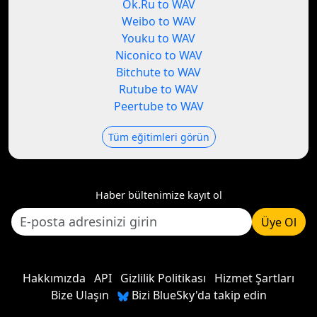
Ok.Ru to WAV
Weibo to WAV
Youku to WAV
Niconico to WAV
Bitchute to WAV
Rutube to WAV
Peertube to WAV
Tüm eğitimleri görün
Haber bültenimize kayıt ol
Üye Ol
Hakkımızda
API
Gizlilik Politikası
Hizmet Şartları
Bize Ulaşın
Bizi BlueSky'da takip edin