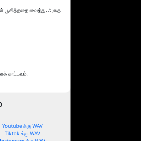
்கள் யூகித்ததை வைத்து, அதை
க் காட்டவும்.
்
Youtube க்கு WAV
Tiktok க்கு WAV