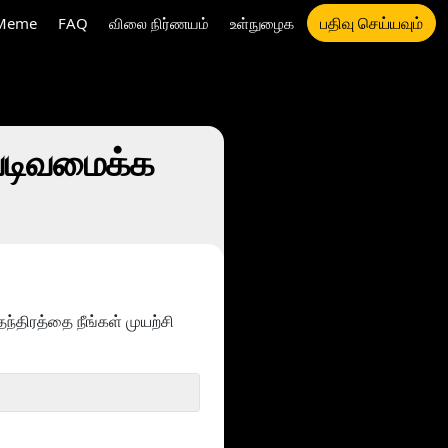
பதிவு செய்யவும்
Meme
FAQ
விலை நிர்ணயம்
உள்நுழைக
 வடிவமைக்க
திரத்தை நீங்கள் முயற்சி