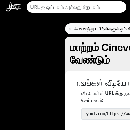
← அனைத்து பயிற்சிகளுக்கும் தி
மாற்றம் Cinev
வேண்டும்
உங்கள் வீடி
வீடியோவின்
URL க்கு
மு
செய்யலாம்:
 yout.com/https://w