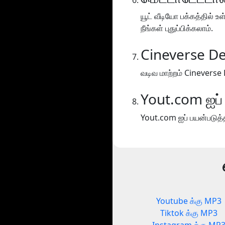
யூட் வீடியோ பக்கத்தில்
நீங்கள் புதுப்பிக்கலாம்.
Cineverse De
வடிவ மாற்றம் Cineverse 
Yout.com ஐப் 
Yout.com ஐப் பயன்படுத்தி
Youtube க்கு MP3
Tiktok க்கு MP3