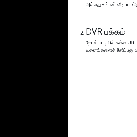
அல்லது உங்கள் வீடியோ/ஆட
DVR பக்கம்
தேடல் பட்டியில் உள்ள URL
வசனங்களைச் சேர்ப்பது உட