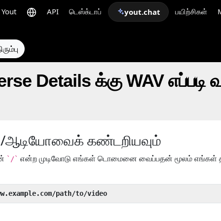
Yout
API
டெஸ்க்டாப்
பயிற்சிகள்
yout.chat
ரும்பு
erse Details க்கு WAV எப்படி
யோ/ஆடியோவைக் கண்டறியவும்
ன்
என்ற முடிவோடு எங்கள் டொமைனை வைப்பதன் மூலம் எங்கள் தந்
`/`
ww.example.com/path/to/video