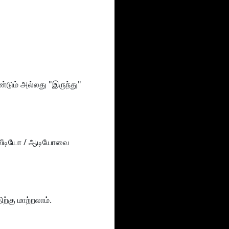
்டும் அல்லது "இருந்து"
 வீடியோ / ஆடியோவை
்கு மாற்றலாம்.