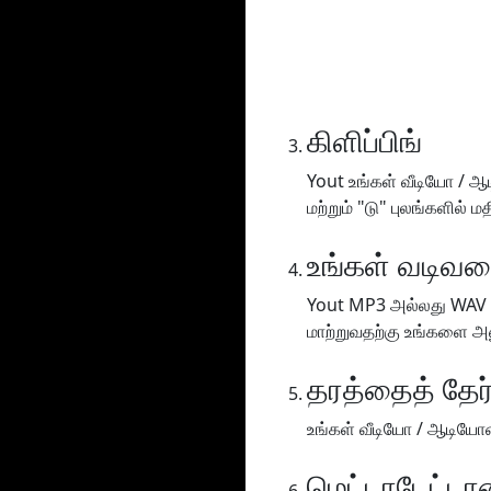
கிளிப்பிங்
Yout உங்கள் வீடியோ / ஆ
மற்றும் "டு" புலங்களில் 
உங்கள் வடிவமை
Yout MP3 அல்லது WAV (
மாற்றுவதற்கு உங்களை அன
தரத்தைத் தேர்
உங்கள் வீடியோ / ஆடியோவை
மெட்டாடேட்டாவ