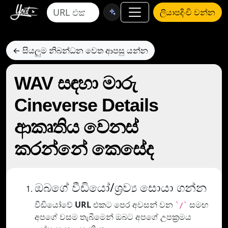
ලියාපදිංචි වන්න
← සියලුම නිබන්ධන වෙත ආපසු යන්න
WAV සඳහා මාරු
Cineverse Details
ආකෘතිය වෙනස්
කරන්නේ කෙසේද
ඔබගේ වීඩියෝ/ශ්‍රව්‍ය සොයා ගන්න
වීඩියෝවේ
URL
එකට පෙර අවසන් වන
සමඟ
`/`
අපගේ වසම තැබීමෙන් ඔබට අපගේ උපක්‍රමය