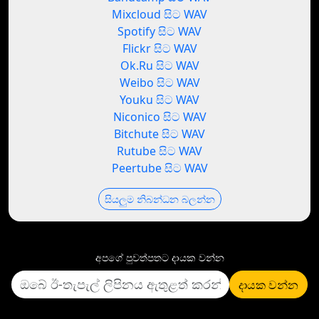
Mixcloud සිට WAV
Spotify සිට WAV
Flickr සිට WAV
Ok.Ru සිට WAV
Weibo සිට WAV
Youku සිට WAV
Niconico සිට WAV
Bitchute සිට WAV
Rutube සිට WAV
Peertube සිට WAV
සියලුම නිබන්ධන බලන්න
අපගේ පුවත්පතට දායක වන්න
දායක වන්න