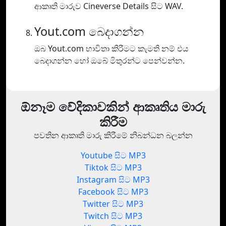
ආකෘති මාරුව Cineverse Details සිට WAV.
Yout.com බෙදාගන්න
ඔබ Yout.com භාවිතා කිරීමට කැමති නම් එය
බෙදාගන්න හෝ ඔබේ මිතුරන්ට පෙන්වන්න.
ඕනෑම වේදිකාවකින් ආකෘතිය මාරු
කිරීම
පවතින ආකෘති මාරු කිරීමේ නිබන්ධන බලන්න
Youtube සිට MP3
Tiktok සිට MP3
Instagram සිට MP3
Facebook සිට MP3
Twitter සිට MP3
Twitch සිට MP3