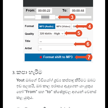
කපා හැරීම
Yout ඔබගේ වීඩියෝ / ශ්‍රව්‍ය කප්පාදු කිරීමට ඔබට
ඉඩ සලසයි, ඔබ කාල පරාසය ඇදගෙන යා යුතුය
හෝ "From" සහ "to" ක්ෂේත්‍රවල අගයන් වෙනස්
කළ යුතුය.