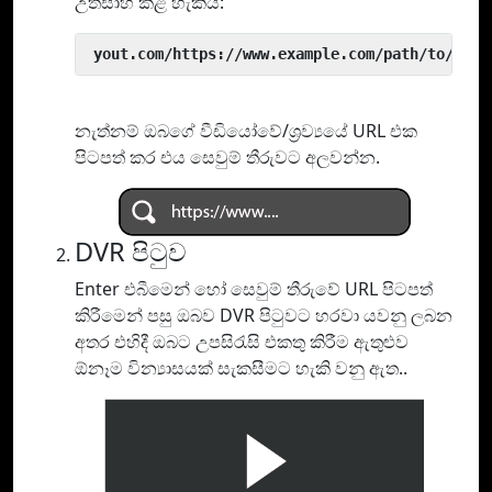
උත්සාහ කළ හැකිය:
 yout.com/https://www.example.com/path/to/vide
නැත්නම් ඔබගේ වීඩියෝවේ/ශ්‍රව්‍යයේ URL එක
පිටපත් කර එය සෙවුම් තීරුවට අලවන්න.
DVR පිටුව
Enter එබීමෙන් හෝ සෙවුම් තීරුවේ URL පිටපත්
කිරීමෙන් පසු ඔබව DVR පිටුවට හරවා යවනු ලබන
අතර එහිදී ඔබට උපසිරැසි එකතු කිරීම ඇතුළුව
ඕනෑම වින්‍යාසයක් සැකසීමට හැකි වනු ඇත..