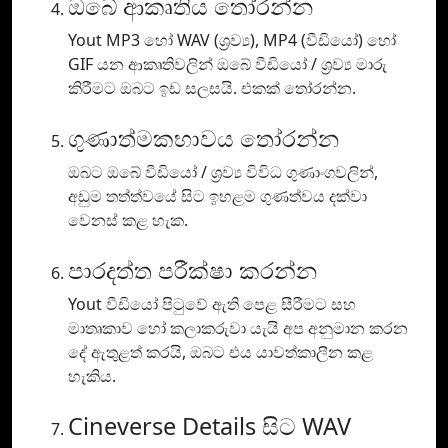
ඔබේ ආකෘතිය තෝරන්න
Yout MP3 හෝ WAV (ශ්‍රව්‍ය), MP4 (වීඩියෝ) හෝ
GIF යන ආකෘතිවලින් ඔබේ වීඩියෝ / ශ්‍රව්‍ය මාරු
කිරීමට ඔබට ඉඩ සලසයි. එකක් තෝරන්න.
ගුණාත්මකභාවය තෝරන්න
ඔබට ඔබේ වීඩියෝ / ශ්‍රව්‍ය විවිධ ගුණාංගවලින්,
අඩුම තත්ත්වයේ සිට ඉහළම ගුණත්වය දක්වා
වෙනස් කළ හැක.
පාරදත්ත පරීක්ෂා කරන්න
Yout වීඩියෝ පිටුවේ ඇති පෙළ සීරීමට සහ
මාතෘකාව හෝ කලාකරුවා යැයි අප අනුමාන කරන
දේ ඇතුළත් කරයි, ඔබට එය යාවත්කාලීන කළ
හැකිය.
Cineverse Details සිට WAV