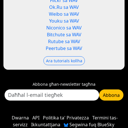
Flickr sa WAV
Ok.Ru sa WAV
Weibo sa WAV
Youku sa WAV
Niconico sa WAV
Bitchute sa WAV
Rutube sa WAV
Peertube sa WAV
Ara tutorials kollha
Abbona għan-newsletter tagħna
Abbona
Dwarna
API
Politika ta' Privatezza
Termini tas-
servizz
Ikkuntattjana
Segwina fuq BlueSky