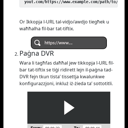
 yout.com/https://www.example.com/path/to/vide
Or Ikkopja l-URL tal-vidjo/awdjo tiegħek u
waħħalha fil-bar tat-tiftix.
Paġna DVR
Wara li tagħfas daħħal jew tikkopja l-URL fil-
bar tat-tiftix se tiġi ridirett lejn il-paġna tad-
DVR fejn tkun tista’ tissettja kwalunkwe
konfigurazzjoni, inkluż iż-żieda ta’ sottotitli.