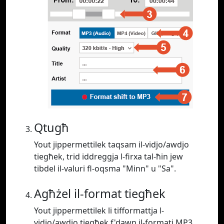
Qtugħ
Yout jippermettilek taqsam il-vidjo/awdjo
tiegħek, trid iddreggja l-firxa tal-ħin jew
tibdel il-valuri fl-oqsma "Minn" u "Sa".
Agħżel il-format tiegħek
Yout jippermettilek li tifformattja l-
vidjo/awdjo tiegħek f'dawn il-formati MP3