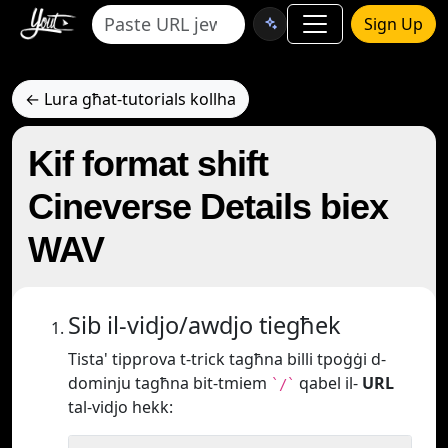
Sign Up
← Lura għat-tutorials kollha
Kif format shift
Cineverse Details biex
WAV
Sib il-vidjo/awdjo tiegħek
Tista' tipprova t-trick tagħna billi tpoġġi d-
dominju tagħna bit-tmiem
qabel il-
URL
`/`
tal-vidjo hekk: