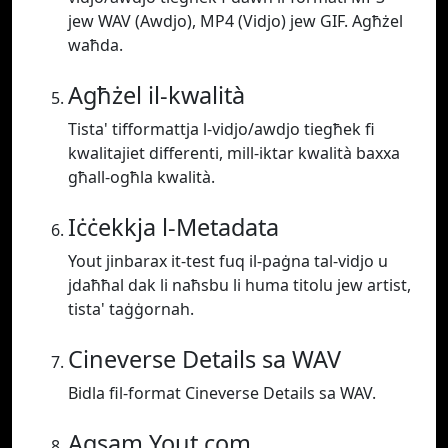
jew WAV (Awdjo), MP4 (Vidjo) jew GIF. Agħżel
waħda.
Agħżel il-kwalità
Tista' tifformattja l-vidjo/awdjo tiegħek fi
kwalitajiet differenti, mill-iktar kwalità baxxa
għall-ogħla kwalità.
Iċċekkja l-Metadata
Yout jinbarax it-test fuq il-paġna tal-vidjo u
jdaħħal dak li naħsbu li huma titolu jew artist,
tista' taġġornah.
Cineverse Details sa WAV
Bidla fil-format Cineverse Details sa WAV.
Aqsam Yout.com