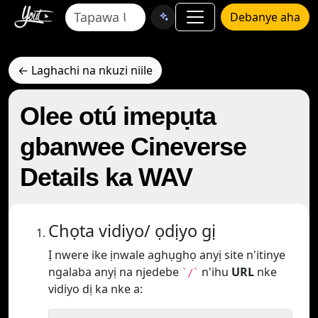
Debanye aha
← Laghachi na nkuzi niile
Olee otú imepụta
gbanwee Cineverse
Details ka WAV
Chọta vidiyo/ ọdịyo gị
Ị nwere ike ịnwale aghụghọ anyị site n'itinye
ngalaba anyị na njedebe
n'ihu
URL
nke
`/`
vidiyo dị ka nke a: