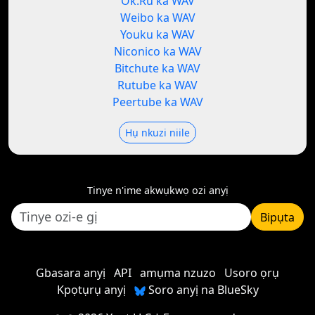
Ok.Ru ka WAV
Weibo ka WAV
Youku ka WAV
Niconico ka WAV
Bitchute ka WAV
Rutube ka WAV
Peertube ka WAV
Hụ nkuzi niile
Tinye n'ime akwụkwọ ozi anyị
Bipụta
Gbasara anyị
API
amụma nzuzo
Usoro ọrụ
Kpọtụrụ anyị
Soro anyị na BlueSky