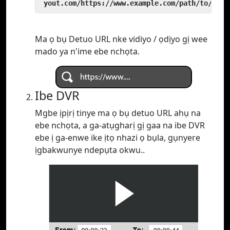
 yout.com/https://www.example.com/path/to/vide
Ma ọ bụ Detuo URL nke vidiyo / ọdịyo gị wee
mado ya n'ime ebe nchọta.
Ibe DVR
Mgbe ịpịrị tinye ma ọ bụ detuo URL ahụ na
ebe nchọta, a ga-atụgharị gị gaa na ibe DVR
ebe ị ga-enwe ike ịtọ nhazi ọ bụla, gụnyere
ịgbakwunye ndepụta okwu..