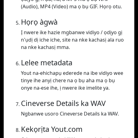
(Audio), MP4 (Video) ma ọ bụ GIF. Họrọ otu.
Họrọ àgwà
Ị nwere ike hazie mgbanwe vidiyo / ọdịyo gị
n'ụdị dị iche iche, site na nke kachasị ala ruo
na nke kachasị mma.
Lelee metadata
Yout na-ehichapụ ederede na ibe vidiyo wee
tinye ihe anyị chere na ọ bụ aha ma ọ bụ
onye na-ese ihe, ị nwere ike imelite ya.
Cineverse Details ka WAV
Ngbanwe usoro Cineverse Details ka WAV.
Kekọrịta Yout.com