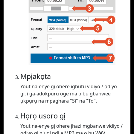
Mpịakọta
Yout na-enye gị ohere igbutu vidiyo / ọdịyo
gị, ị ga-adọkpụrụ oge ma ọ bụ gbanwee
ụkpụrụ na mpaghara "Si" na "To".
Họrọ usoro gị
Yout na-enye gị ohere ịhazi mgbanwe vidiyo /
ọdịyo gị n'ụdị ndị a MP3 ma ọ bụ WAV