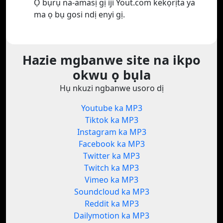
Ọ bụrụ na-amasị gị iji Yout.com kekọrịta ya
ma ọ bụ gosi ndị enyi gị.
Hazie mgbanwe site na ikpo
okwu ọ bụla
Hụ nkuzi ngbanwe usoro dị
Youtube ka MP3
Tiktok ka MP3
Instagram ka MP3
Facebook ka MP3
Twitter ka MP3
Twitch ka MP3
Vimeo ka MP3
Soundcloud ka MP3
Reddit ka MP3
Dailymotion ka MP3