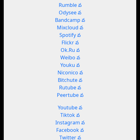
Rumble వ
Odysee వ
Bandcamp వ
Mixcloud వ
Spotify వ
Flickr వ
Ok.Ru వ
Weibo వ
Youku వ
Niconico వ
Bitchute వ
Rutube వ
Peertube వ
Youtube వ
Tiktok వ
Instagram వ
Facebook వ
Twitter వ