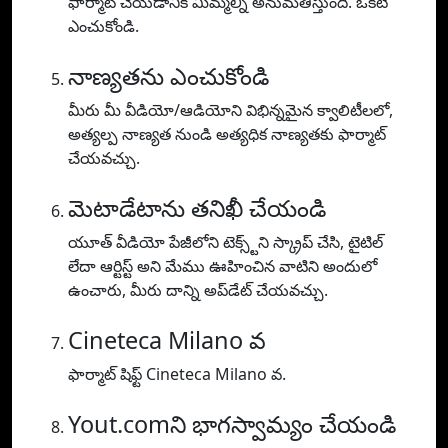
ఫార్మాట్ చేయడానికి మిమ్మల్ని అనుమతిస్తుంది. ఒకటి
ఎంచుకోండి.
నాణ్యతను ఎంచుకోండి
మీరు మీ వీడియో/ఆడియోని విభిన్నమైన క్వాలిటీలలో,
అత్యల్ప నాణ్యత నుండి అత్యధిక నాణ్యతకు ఫార్మాట్
చేయవచ్చు.
మెటాడేటాను తనిఖీ చేయండి
యూత్ వీడియో పేజీలోని టెక్స్ట్‌ని స్క్రాప్ చేసి, టైటిల్
లేదా ఆర్టిస్ట్ అని మేము ఊహించిన వాటిని అందులో
ఉంచారు, మీరు దాన్ని అప్‌డేట్ చేయవచ్చు.
Cineteca Milano వ
ఫార్మాట్ షిఫ్ట్ Cineteca Milano వ.
Yout.comని భాగస్వామ్యం చేయండి