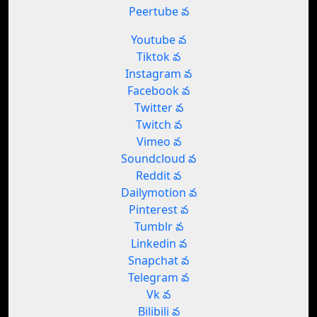
Peertube వ
Youtube వ
Tiktok వ
Instagram వ
Facebook వ
Twitter వ
Twitch వ
Vimeo వ
Soundcloud వ
Reddit వ
Dailymotion వ
Pinterest వ
Tumblr వ
Linkedin వ
Snapchat వ
Telegram వ
Vk వ
Bilibili వ