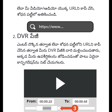
లేదా మీ వీడియో/ఆడియో యొక్క URLని కాపీ చేసి,
శోధన పట్టీలో అతికించండి.
DVR పేజీ
ఎంటర్ నొక్కిన తర్వాత లేదా శోధన పట్టీలోని URLని కాపీ
చేసిన తర్వాత మీరు DVR పేజీకి దారి మళ్లించబడతారు,
అక్కడ మీరు ఉపశీర్షికలను జోడించడంతో పాటు ఏదైనా
కాన్ఫిగరేషన్‌ను సెట్ చేయగలరు.