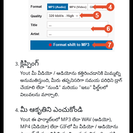
క్లిప్పింగ్
Yout మీ వీడియో / ఆడియోను కత్తిరించడానికి మిమ్మల్ని
అనుమతిస్తుంది, మీరు తప్పనిసరిగా సమయ పరిధిని డ్రాగ్
చేయాలి లేదా "నుండి" మరియు "ఇటు" ఫీల్డ్‌లలో
విలువలను మార్చాలి.
మీ ఆకృతిని ఎంచుకోండి
Yout ఈ ఫార్మాట్‌లలో MP3 లేదా WAV (ఆడియో),
MP4 (వీడియో) లేదా GIFలో మీ వీడియో / ఆడియోను