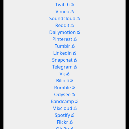
Twitch వ
Vimeo వ
Soundcloud వ
Reddit వ
Dailymotion వ
Pinterest వ
Tumblr వ
Linkedin వ
Snapchat వ
Telegram వ
Vk వ
Bilibili వ
Rumble వ
Odysee వ
Bandcamp వ
Mixcloud వ
Spotify వ
Flickr వ