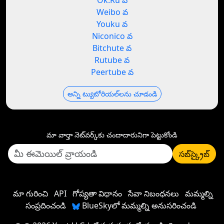
Ok.Ru వ
Weibo వ
Youku వ
Niconico వ
Bitchute వ
Rutube వ
Peertube వ
అన్ని ట్యుటోరియల్‌లను చూడండి
మా వార్తా నెట్‌వర్క్‌కు చందాదారునిగా పెట్టుకోండి
సబ్‌స్క్రైబ్
మా గురించి
API
గోప్యతా విధానం
సేవా నిబంధనలు
మమ్మల్ని
సంప్రదించండి
BlueSkyలో మమ్మల్ని అనుసరించండి