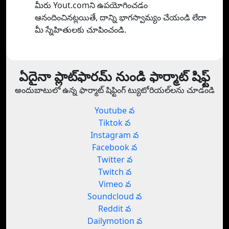
మీరు Yout.comని ఉపయోగించడం
ఆనందించినట్లయితే, దాన్ని భాగస్వామ్యం చేయండి లేదా
మీ స్నేహితులకు చూపించండి.
ఏదైనా ప్లాట్‌ఫారమ్ నుండి ఫార్మాట్ షిఫ్ట్
అందుబాటులో ఉన్న ఫార్మాట్ షిఫ్టింగ్ ట్యుటోరియల్‌లను చూడండి
Youtube వ
Tiktok వ
Instagram వ
Facebook వ
Twitter వ
Twitch వ
Vimeo వ
Soundcloud వ
Reddit వ
Dailymotion వ