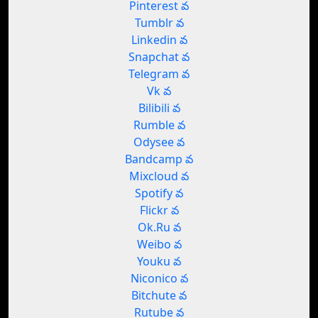
Pinterest వ
Tumblr వ
Linkedin వ
Snapchat వ
Telegram వ
Vk వ
Bilibili వ
Rumble వ
Odysee వ
Bandcamp వ
Mixcloud వ
Spotify వ
Flickr వ
Ok.Ru వ
Weibo వ
Youku వ
Niconico వ
Bitchute వ
Rutube వ