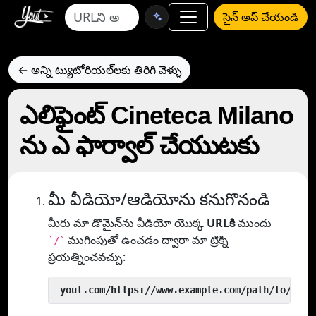
సైన్ అప్ చేయండి
← అన్ని ట్యుటోరియల్‌లకు తిరిగి వెళ్ళు
ఎలిఫైంట్ Cineteca Milano
ను ఎ ఫార్వాల్ చేయుటకు
మీ వీడియో/ఆడియోను కనుగొనండి
మీరు మా డొమైన్‌ను వీడియో యొక్క
URLకి
ముందు
ముగింపుతో ఉంచడం ద్వారా మా ట్రిక్ని
`/`
ప్రయత్నించవచ్చు:
 yout.com/https://www.example.com/path/to/vide