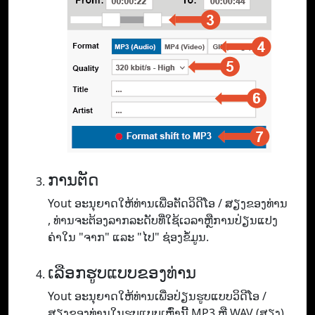
ການຕັດ
Yout ອະ​ນຸ​ຍາດ​ໃຫ້​ທ່ານ​ເພື່ອ​ຕັດ​ວິ​ດີ​ໂອ / ສຽງ​ຂອງ​ທ່ານ​
, ທ່ານ​ຈະ​ຕ້ອງ​ລາກ​ລະ​ດັບ​ທີ່​ໃຊ້​ເວ​ລາ​ຫຼື​ການ​ປ່ຽນ​ແປງ​
ຄ່າ​ໃນ "ຈາກ​" ແລະ "ໄປ​" ຊ່ອງ​ຂໍ້​ມູນ.
ເລືອກຮູບແບບຂອງທ່ານ
Yout ອະ​ນຸ​ຍາດ​ໃຫ້​ທ່ານ​ເພື່ອ​ປ່ຽນ​ຮູບ​ແບບ​ວິ​ດີ​ໂອ /
ສຽງ​ຂອງ​ທ່ານ​ໃນ​ຮູບ​ແບບ​ເຫຼົ່າ​ນີ້ MP3 ຫຼື WAV (ສຽງ​)​,