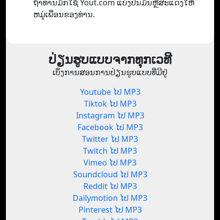
ຖ້າທ່ານມັກໃຊ້ Yout.com ແບ່ງປັນມັນຫຼືສະແດງໃຫ້
ຫມູ່ເພື່ອນຂອງທ່ານ.
ປ່ຽນຮູບແບບຈາກທຸກເວທີ
ເບິ່ງການສອນການປ່ຽນຮູບແບບທີ່ມີຢູ່
Youtube ໄປ MP3
Tiktok ໄປ MP3
Instagram ໄປ MP3
Facebook ໄປ MP3
Twitter ໄປ MP3
Twitch ໄປ MP3
Vimeo ໄປ MP3
Soundcloud ໄປ MP3
Reddit ໄປ MP3
Dailymotion ໄປ MP3
Pinterest ໄປ MP3