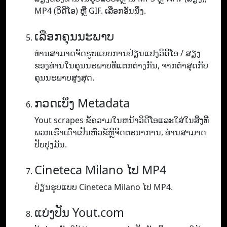
MP4 (ວິ​ດີ​ໂອ​) ຫຼື GIF​. ເລືອກອັນນຶ່ງ.
ເລືອກຄຸນນະພາບ
ທ່ານ​ສາ​ມາດ​ຈັດ​ຮູບ​ແບບ​ການ​ປ່ຽນ​ແປງ​ວິ​ດີ​ໂອ / ສຽງ​
ຂອງ​ທ່ານ​ໃນ​ຄຸນ​ນະ​ພາບ​ທີ່​ແຕກ​ຕ່າງ​ກັນ​, ຈາກ​ຕ​່​ໍາ​ສຸດ​ກັບ​
ຄຸນ​ນະ​ພາບ​ສູງ​ສຸດ​.
ກວດເບິ່ງ Metadata
Yout scrapes ຂໍ້ຄວາມໃນຫນ້າວິດີໂອແລະໃສ່ໃນສິ່ງທີ່
ພວກເຮົາເດົາເປັນຫົວຂໍ້ຫຼືຈິດຕະນາການ, ທ່ານສາມາດ
ປັບປຸງມັນ.
Cineteca Milano ໄປ MP4
ປ່ຽນຮູບແບບ Cineteca Milano ໄປ MP4.
ແບ່ງປັນ Yout.com