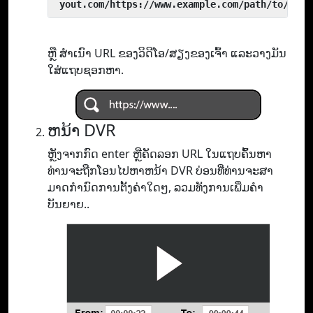
 yout.com/https://www.example.com/path/to/vide
ຫຼື ສຳເນົາ URL ຂອງວິດີໂອ/ສຽງຂອງເຈົ້າ ແລະວາງມັນ
ໃສ່ແຖບຊອກຫາ.
ຫນ້າ DVR
ຫຼັງຈາກກົດ enter ຫຼືຄັດລອກ URL ໃນແຖບຄົ້ນຫາ
ທ່ານຈະຖືກໂອນໄປຫາຫນ້າ DVR ບ່ອນທີ່ທ່ານຈະສາ
ມາດກໍານົດການຕັ້ງຄ່າໃດໆ, ລວມທັງການເພີ່ມຄໍາ
ບັນຍາຍ..