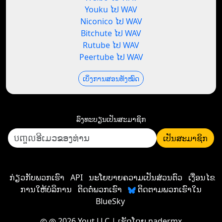
Youku ໄປ WAV
Niconico ໄປ WAV
Bitchute ໄປ WAV
Rutube ໄປ WAV
Peertube ໄປ WAV
ເບິ່ງການສອນທັງໝົດ
ລົງທະບຽນ​ເປັນ​ສະມາຊິກ
ເປັນ​ສະມາຊິກ
ກ່ຽວກັບພວກເຮົາ
API
ນະໂຍບາຍຄວາມເປັນສ່ວນຕົວ
ເງື່ອນໄຂ
ການໃຫ້ບໍລິການ
ຕິດຕໍ່ພວກເຮົາ
ຕິດຕາມພວກເຮົາໃນ
BlueSky
2026 Yout LLC
| ເຮັດໂດຍ
nadermx