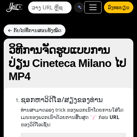
ລົງທະບຽນ
← ກັບໄປທີ່ການສອນທັງໝົດ
ວິທີການຈັດຮູບແບບການ
ປ່ຽນ Cineteca Milano ໄປ
MP4
ຊອກຫາວິດີໂອ/ສຽງຂອງທ່ານ
ທ່ານສາມາດລອງ trick ຂອງພວກເຮົາໂດຍການໃສ່ໂດ
ເມນຂອງພວກເຮົາດ້ວຍການສິ້ນສຸດ
ກ່ອນ
URL
`/`
ຂອງວິດີໂອເຊັ່ນ: