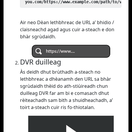
 you.com/https://www.example.com/path/to/video
Air neo Dèan lethbhreac de URL a’ bhidio /
claisneachd agad agus cuir a-steach e don
bhàr sgrùdaidh.
DVR duilleag
Às deidh dhut brùthadh a-steach no
lethbhreac a dhèanamh den URL sa bhàr
sgrùdaidh thèid do ath-stiùireadh chun
duilleag DVR far am bi e comasach dhut
rèiteachadh sam bith a shuidheachadh, a’
toirt a-steach cuir ris fo-thiotalan.