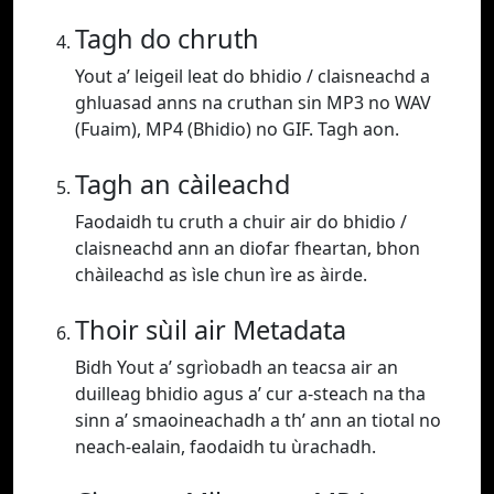
Tagh do chruth
Yout a’ leigeil leat do bhidio / claisneachd a
ghluasad anns na cruthan sin MP3 no WAV
(Fuaim), MP4 (Bhidio) no GIF. Tagh aon.
Tagh an càileachd
Faodaidh tu cruth a chuir air do bhidio /
claisneachd ann an diofar fheartan, bhon
chàileachd as ìsle chun ìre as àirde.
Thoir sùil air Metadata
Bidh Yout a’ sgrìobadh an teacsa air an
duilleag bhidio agus a’ cur a-steach na tha
sinn a’ smaoineachadh a th’ ann an tiotal no
neach-ealain, faodaidh tu ùrachadh.