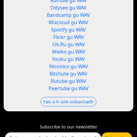
Rumble gu WAV
Odysee gu WAV
Bandcamp gu WAV
Mixcloud gu WAV
Spotify gu WAV
Flickr gu WAV
Ok.Ru gu WAV
Weibo gu WAV
Youku gu WAV
Niconico gu WAV
Bitchute gu WAV
Rutube gu WAV
Peertube gu WAV
Faic a h-uile oideachadh
Subscribe to our newsletter