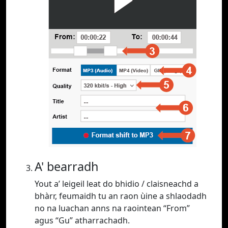
A' bearradh
Yout a’ leigeil leat do bhidio / claisneachd a
bhàrr, feumaidh tu an raon ùine a shlaodadh
no na luachan anns na raointean “From”
agus “Gu” atharrachadh.