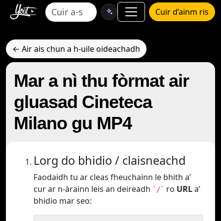
Cuir d’ainm ris
← Air ais chun a h-uile oideachadh
Mar a nì thu fòrmat air
gluasad Cineteca
Milano gu MP4
Lorg do bhidio / claisneachd
Faodaidh tu ar cleas fheuchainn le bhith a’
cur ar n-àrainn leis an deireadh
ro
URL
a’
`/`
bhidio mar seo: