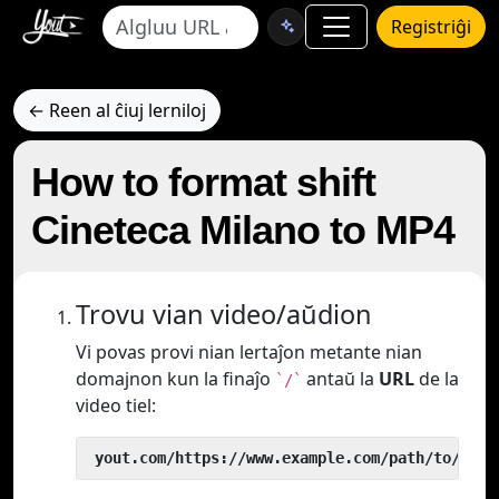
Registriĝi
← Reen al ĉiuj lerniloj
How to format shift
Cineteca Milano to MP4
Trovu vian video/aŭdion
Vi povas provi nian lertaĵon metante nian
domajnon kun la finaĵo
antaŭ la
URL
de la
`/`
video tiel:
 yout.com/https://www.example.com/path/to/vide