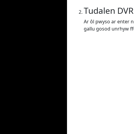
Tudalen DVR
Ar ôl pwyso ar enter n
gallu gosod unrhyw f