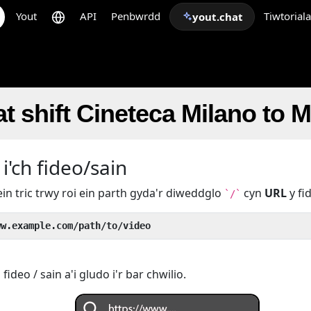
Yout
API
Penbwrdd
Tiwtorial
yout.chat
t shift Cineteca Milano to 
i'ch fideo/sain
ein tric trwy roi ein parth gyda'r diweddglo
cyn
URL
y fi
`/`
ww.example.com/path/to/video
deo / sain a'i gludo i'r bar chwilio.