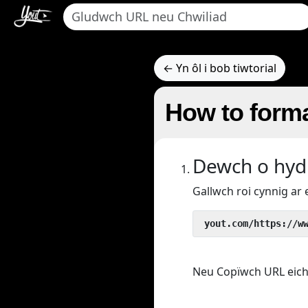
← Yn ôl i bob tiwtorial
How to forma
Dewch o hyd 
Gallwch roi cynnig ar 
 yout.com/https://w
Neu Copïwch URL eich fi