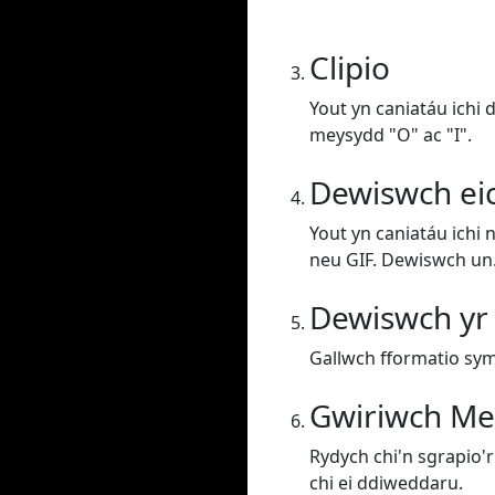
Clipio
Yout yn caniatáu ichi 
meysydd "O" ac "I".
Dewiswch ei
Yout yn caniatáu ichi 
neu GIF. Dewiswch un
Dewiswch yr
Gallwch fformatio sym
Gwiriwch Me
Rydych chi'n sgrapio'r 
chi ei ddiweddaru.