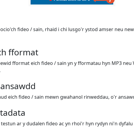
docio'ch fideo / sain, rhaid i chi lusgo'r ystod amser neu n
ch fformat
newid fformat eich fideo / sain yn y fformatau hyn MP3 neu 
.
 ansawdd
ud eich fideo / sain mewn gwahanol rinweddau, o'r ansawd
tadata
testun ar y dudalen fideo ac yn rhoi'r hyn rydyn ni'n dyfalu 