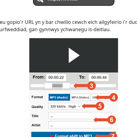
eu gopïo'r URL yn y bar chwilio cewch eich ailgyfeirio i'r d
furfweddiad, gan gynnwys ychwanegu is-deitlau.