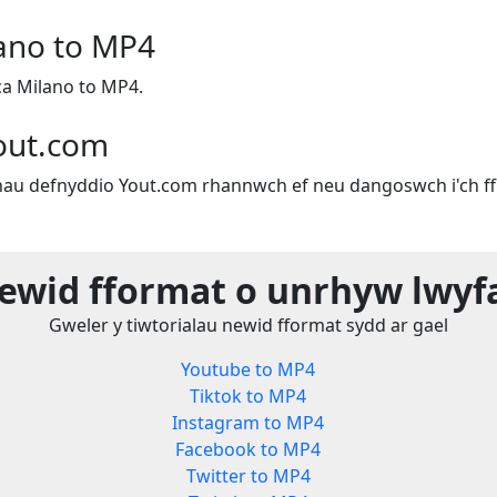
ano to MP4
ca Milano to MP4.
out.com
u defnyddio Yout.com rhannwch ef neu dangoswch i'ch ffr
ewid fformat o unrhyw lwyf
Gweler y tiwtorialau newid fformat sydd ar gael
Youtube to MP4
Tiktok to MP4
Instagram to MP4
Facebook to MP4
Twitter to MP4