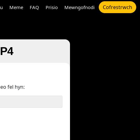
Cofrestrwch
au
Meme
FAQ
Prisio
Mewngofnodi
MP4
deo fel hyn: