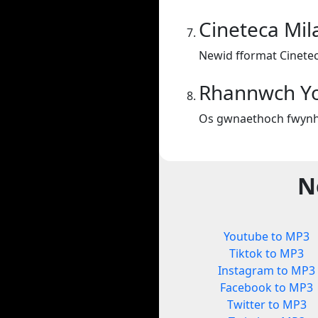
Cineteca Mil
Newid fformat Cinete
Rhannwch Y
Os gwnaethoch fwynha
N
Youtube to MP3
Tiktok to MP3
Instagram to MP3
Facebook to MP3
Twitter to MP3