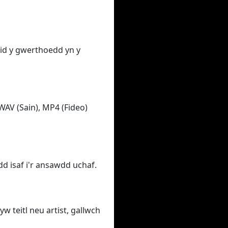
ewid y gwerthoedd yn y
WAV (Sain), MP4 (Fideo)
d isaf i'r ansawdd uchaf.
yw teitl neu artist, gallwch