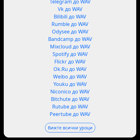
Telegram до WAV
Vk до WAV
Bilibili до WAV
Rumble до WAV
Odysee до WAV
Bandcamp до WAV
Mixcloud до WAV
Spotify до WAV
Flickr до WAV
Ok.Ru до WAV
Weibo до WAV
Youku до WAV
Niconico до WAV
Bitchute до WAV
Rutube до WAV
Peertube до WAV
Вижте всички уроци