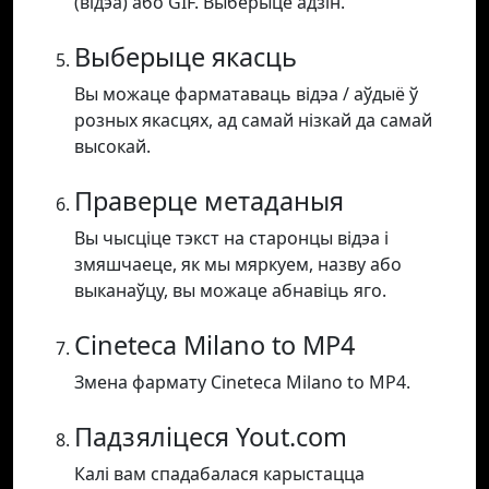
(відэа) або GIF. Выберыце адзін.
Выберыце якасць
Вы можаце фарматаваць відэа / аўдыё ў
розных якасцях, ад самай нізкай да самай
высокай.
Праверце метаданыя
Вы чысціце тэкст на старонцы відэа і
змяшчаеце, як мы мяркуем, назву або
выканаўцу, вы можаце абнавіць яго.
Cineteca Milano to MP4
Змена фармату Cineteca Milano to MP4.
Падзяліцеся Yout.com
Калі вам спадабалася карыстацца