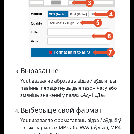
Выразанне
Yout дазваляе абрэзаць відэа / аўдыя, вы
павінны перацягнуць дыяпазон часу або
змяніць значэнні ў палях «Ад» і «Да».
Выберыце свой фармат
Yout дазваляе фарматаваць відэа / аўдыё ў
гэтых фарматах MP3 або WAV (аўдыё), MP4