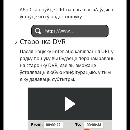
Або Скапіруйце URL вашага відэа/аўдыё і
ўстаўце яго ў радок пошуку.
Старонка DVR
Пасля націску Enter або капіявання URL у
радку пошуку вы будзеце перанакіраваны
на старонку DVR, дзе вы зможаце
ўсталяваць любую канфігурацыю, у тым
ліку дадаваць субтытры.