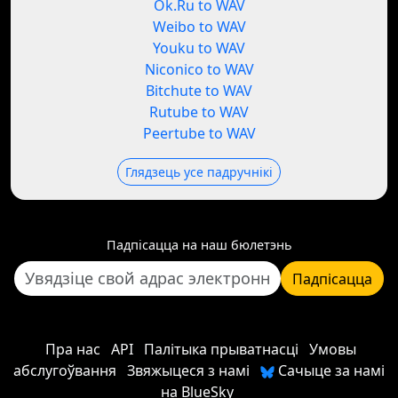
Ok.Ru to WAV
Weibo to WAV
Youku to WAV
Niconico to WAV
Bitchute to WAV
Rutube to WAV
Peertube to WAV
Глядзець усе падручнікі
Падпісацца на наш бюлетэнь
Падпісацца
Пра нас
API
Палітыка прыватнасці
Умовы
абслугоўвання
Звяжыцеся з намі
Сачыце за намі
на BlueSky