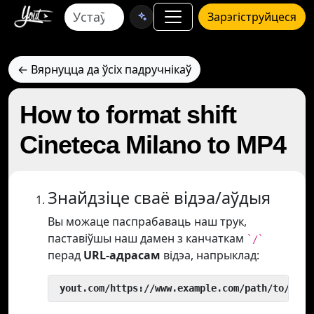
Зарэгіструйцеся
← Вярнуцца да ўсіх падручнікаў
How to format shift
Cineteca Milano to MP4
Знайдзіце сваё відэа/аўдыя
Вы можаце паспрабаваць наш трук,
паставіўшы наш дамен з канчаткам
`/`
перад
URL-адрасам
відэа, напрыклад:
 yout.com/https://www.example.com/path/to/vide