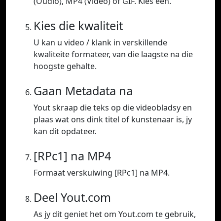
(Oudio), MP4 (Video) of GIF. Kies een.
Kies die kwaliteit
U kan u video / klank in verskillende
kwaliteite formateer, van die laagste na die
hoogste gehalte.
Gaan Metadata na
Yout skraap die teks op die videobladsy en
plaas wat ons dink titel of kunstenaar is, jy
kan dit opdateer.
[RPc1] na MP4
Formaat verskuiwing [RPc1] na MP4.
Deel Yout.com
As jy dit geniet het om Yout.com te gebruik,