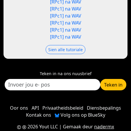
[RPc1] na WAV
[RPc1] na WAV
[RPc1] na WAV
[RPc1] na WAV
[RPc1] na WAV
[RPc1] na WAV
Sien alle tutoriale
Teken in na ons nuusbrief
Teken in
Oor ons
API
Privaatheidsbeleid
Diensbepalings
Kontak ons
Volg ons op BlueSky
2026 Yout LLC
| Gemaak deur
nadermx