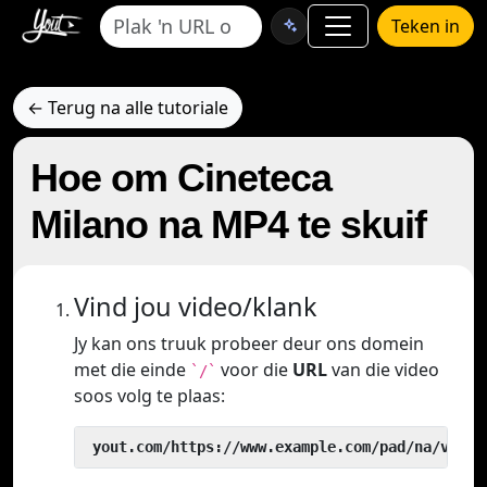
Teken in
← Terug na alle tutoriale
Hoe om Cineteca
Milano na MP4 te skuif
Vind jou video/klank
Jy kan ons truuk probeer deur ons domein
met die einde
voor die
URL
van die video
`/`
soos volg te plaas:
 yout.com/https://www.example.com/pad/na/video