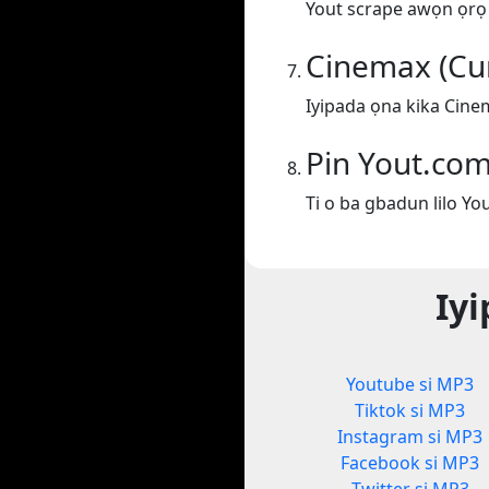
Yout scrape awọn ọrọ lo
Cinemax (Cur
Iyipada ọna kika Cine
Pin Yout.co
Ti o ba gbadun lilo Yo
Iyi
Youtube si MP3
Tiktok si MP3
Instagram si MP3
Facebook si MP3