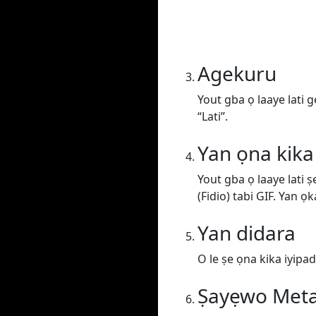
Agekuru
Yout gba ọ laaye lati 
“Lati”.
Yan ọna kika
Yout gba ọ laaye lati 
(Fidio) tabi GIF. Yan ọk
Yan didara
O le ṣe ọna kika iyipada
Ṣayẹwo Met