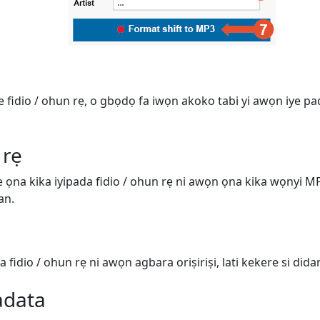
ge fidio / ohun rẹ, o gbọdọ fa iwọn akoko tabi yi awọn iye pa
 rẹ
ṣe ọna kika iyipada fidio / ohun rẹ ni awọn ọna kika wọnyi 
an.
 fidio / ohun rẹ ni awọn agbara oriṣiriṣi, lati kekere si didara
adata