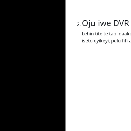
Oju-iwe DVR
Lẹhin titẹ tẹ tabi daak
iṣeto eyikeyi, pẹlu fif