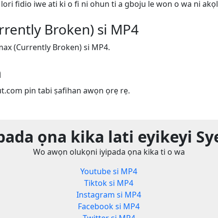
ri fidio iwe ati ki o fi ni ohun ti a gboju le won o wa ni akọl
rently Broken) si MP4
max (Currently Broken) si MP4.
m
ut.com pin tabi ṣafihan awọn ọrẹ rẹ.
pada ọna kika lati eyikeyi S
Wo awọn olukọni iyipada ọna kika ti o wa
Youtube si MP4
Tiktok si MP4
Instagram si MP4
Facebook si MP4