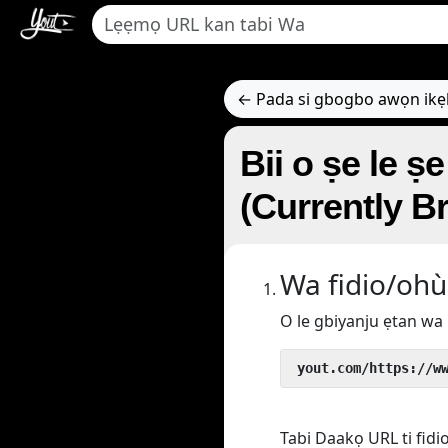
← Pada si gbogbo awọn ik
Bii o ṣe le ṣe 
(Currently B
Wa fidio/ohù
O le gbiyanju ẹtan wa 
 yout.com/https://w
Tabi Daakọ URL ti fidi