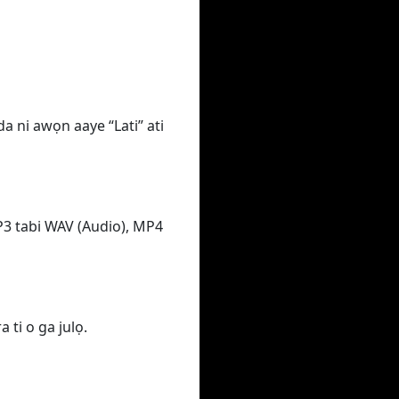
da ni awọn aaye “Lati” ati
MP3 tabi WAV (Audio), MP4
 ti o ga julọ.