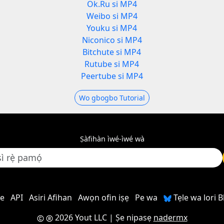
Ok.Ru si MP4
Weibo si MP4
Youku si MP4
Niconico si MP4
Bitchute si MP4
Rutube si MP4
Peertube si MP4
Wo gbogbo Tutorial
Ṣàfihàn ìwé-ìwé wà
re
API
Asiri Afihan
Awọn ofin iṣẹ
Pe wa
Tẹle wa lori 
2026 Yout LLC
| Ṣe nipasẹ
nadermx