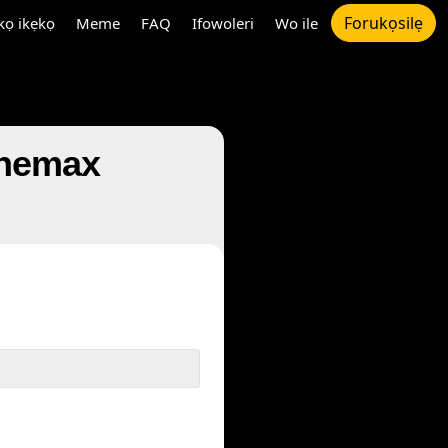
Forukọsilẹ
ọ ikẹkọ
Meme
FAQ
Ifowoleri
Wo ile
 Cinemax