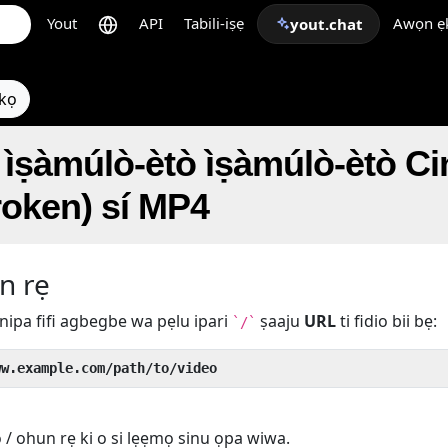
Yout
API
Tabili-iṣẹ
Awọn ẹk
yout.chat
ẹkọ
ìṣàmúlò-ètò ìṣàmúlò-ètò
roken) sí MP4
n rẹ
nipa fifi agbegbe wa pẹlu ipari
ṣaaju
URL
ti fidio bii bẹ:
`/`
ww.example.com/path/to/video
o / ohun rẹ ki o si lẹẹmọ sinu ọpa wiwa.