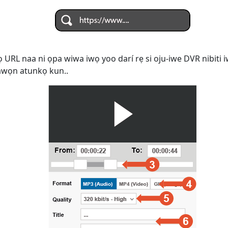
ọ URL naa ni ọpa wiwa iwọ yoo darí rẹ si oju-iwe DVR nibiti i
i awọn atunkọ kun..