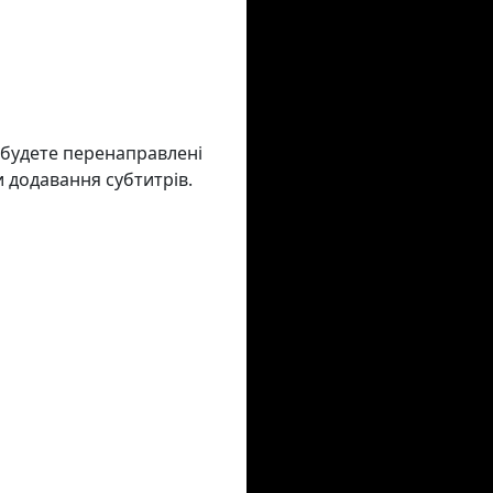
и будете перенаправлені
и додавання субтитрів.