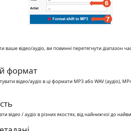
ти ваше відео/аудіо, ви повинні перетягнути діапазон ч
ій формат
увати відео/аудіо в ці формати MP3 або WAV (аудіо), MP4 
ість
и відео / аудіо в різних якостях, від найнижчої до найви
етадані