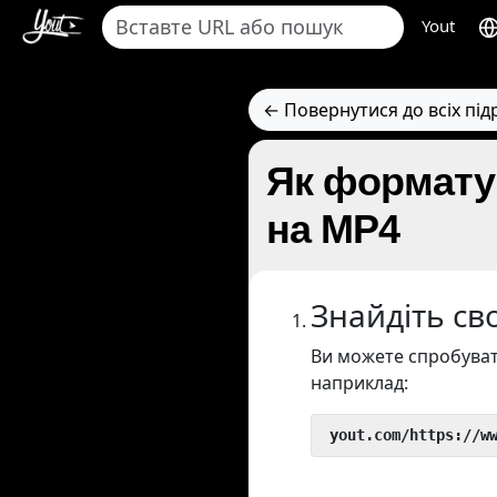
Yout
← Повернутися до всіх під
Як форматув
на MP4
Знайдіть сво
Ви можете спробуват
наприклад:
 yout.com/https://w