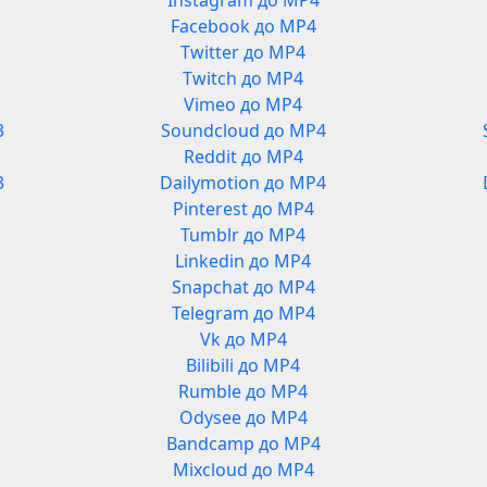
Instagram до MP4
Facebook до MP4
Twitter до MP4
Twitch до MP4
Vimeo до MP4
3
Soundcloud до MP4
Reddit до MP4
3
Dailymotion до MP4
Pinterest до MP4
Tumblr до MP4
Linkedin до MP4
Snapchat до MP4
Telegram до MP4
Vk до MP4
Bilibili до MP4
Rumble до MP4
Odysee до MP4
Bandcamp до MP4
Mixcloud до MP4