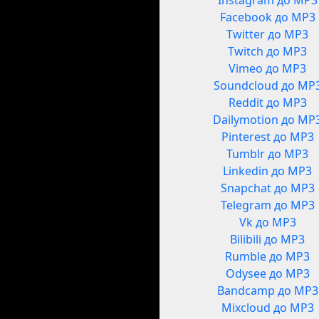
Instagram до MP3
Facebook до MP3
Twitter до MP3
Twitch до MP3
Vimeo до MP3
Soundcloud до MP
Reddit до MP3
Dailymotion до MP
Pinterest до MP3
Tumblr до MP3
Linkedin до MP3
Snapchat до MP3
Telegram до MP3
Vk до MP3
Bilibili до MP3
Rumble до MP3
Odysee до MP3
Bandcamp до MP3
Mixcloud до MP3