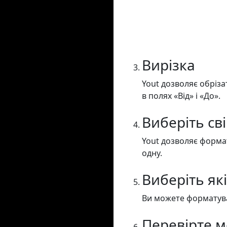
Вирізка
Yout дозволяє обріза
в полях «Від» і «До».
Виберіть св
Yout дозволяє формат
одну.
Виберіть як
Ви можете форматуват
Перевірте м