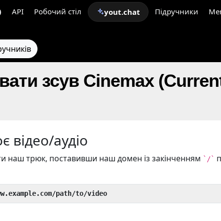
API
Робочий стіл
Підручники
Me
yout.chat
ручників
ати зсув Cinemax (Current
є відео/аудіо
и наш трюк, поставивши наш домен із закінченням
п
`/`
ww.example.com/path/to/video