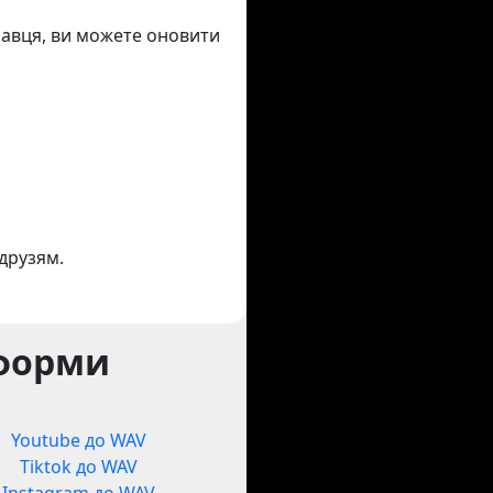
онавця, ви можете оновити
друзям.
тформи
Youtube до WAV
Tiktok до WAV