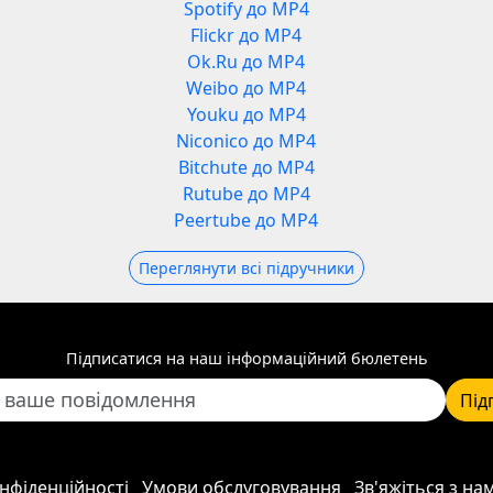
Spotify до MP4
Flickr до MP4
Ok.Ru до MP4
Weibo до MP4
Youku до MP4
Niconico до MP4
Bitchute до MP4
Rutube до MP4
Peertube до MP4
Переглянути всі підручники
Підписатися на наш інформаційний бюлетень
Під
нфіденційності
Умови обслуговування
Зв'яжіться з на