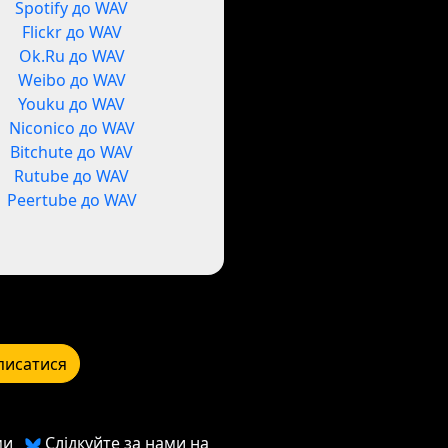
Spotify до WAV
Flickr до WAV
Ok.Ru до WAV
Weibo до WAV
Youku до WAV
Niconico до WAV
Bitchute до WAV
Rutube до WAV
Peertube до WAV
писатися
ми
Слідкуйте за нами на