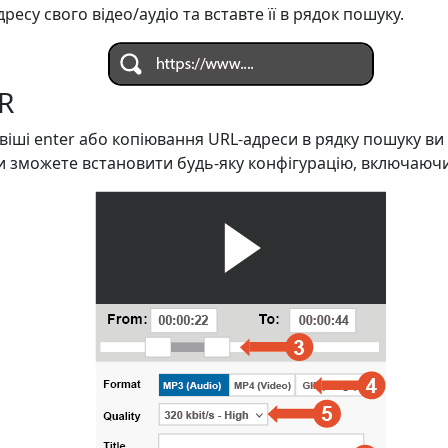
есу свого відео/аудіо та вставте її в рядок пошуку.
R
віші enter або копіювання URL-адреси в рядку пошуку в
ви зможете встановити будь-яку конфігурацію, включаюч