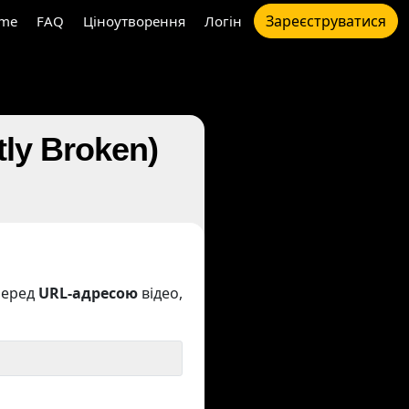
Зареєструватися
me
FAQ
Ціноутворення
Логін
ly Broken)
еред
URL-адресою
відео,