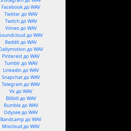
Instagram до WAV
Facebook до WAV
Twitter до WAV
Twitch до WAV
Vimeo до WAV
Soundcloud до WAV
Reddit до WAV
Dailymotion до WAV
Pinterest до WAV
Tumblr до WAV
Linkedin до WAV
Snapchat до WAV
Telegram до WAV
Vk до WAV
Bilibili до WAV
Rumble до WAV
Odysee до WAV
Bandcamp до WAV
Mixcloud до WAV