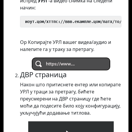
испред
УРЛ
-а видео снимка на следећи
начин:
 иоут.цом/хттпс://ввв.екампле.цом/патх/то/виде
Ор Копирајте УРЛ вашег видеа/аудио и
налепите га у траку за претрагу.
ДВР страница
Након што притиснете ентер или копирате
УРЛ у траци за претрагу, бићете
преусмерени на ДВР страницу где ћете
моћи да подесите било коју конфигурацију,
укључујући додавање титлова.