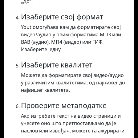
„До“.
Изаберите свој формат
Yout омогућава вам да форматирате свој
видео/аудио у овим форматима МП3 или
ВАВ (аудио), МП4 (видео) или ГИФ.
Изаберите једну.
Изаберите квалитет
Можете да форматирате свој видео/аудио
у различитим квалитетима, од најнижег до
највишег квалитета.
Проверите метаподатке
Ако изгребете текст на видео страници и
унесете оно што претпостављамо да је
наслов или извођач, можете га ажурирати.