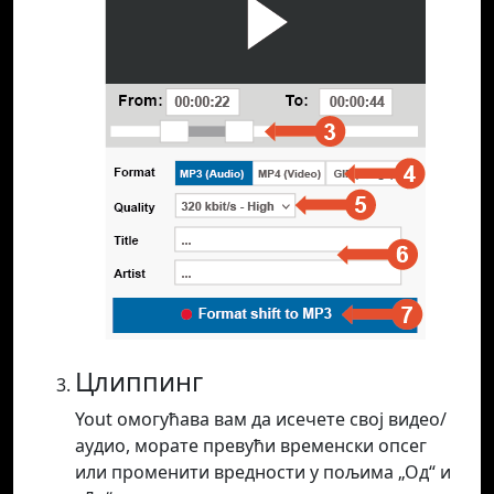
Цлиппинг
Yout омогућава вам да исечете свој видео/
аудио, морате превући временски опсег
или променити вредности у пољима „Од“ и