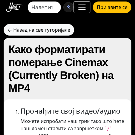
Пријавите се
← Назад на све туторијале
Како форматирати
померање Cinemax
(Currently Broken) на
MP4
Пронађите свој видео/аудио
Можете испробати наш трик тако што ћете
наш домен ставити са завршетком
`/`