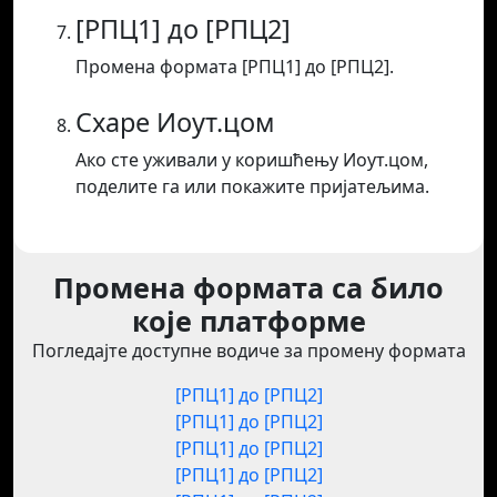
[РПЦ1] до [РПЦ2]
Промена формата [РПЦ1] до [РПЦ2].
Схаре Иоут.цом
Ако сте уживали у коришћењу Иоут.цом,
поделите га или покажите пријатељима.
Промена формата са било
које платформе
Погледајте доступне водиче за промену формата
[РПЦ1] до [РПЦ2]
[РПЦ1] до [РПЦ2]
[РПЦ1] до [РПЦ2]
[РПЦ1] до [РПЦ2]