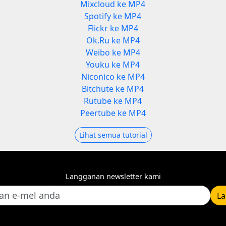
Mixcloud ke MP4
Spotify ke MP4
Flickr ke MP4
Ok.Ru ke MP4
Weibo ke MP4
Youku ke MP4
Niconico ke MP4
Bitchute ke MP4
Rutube ke MP4
Peertube ke MP4
Lihat semua tutorial
Langganan newsletter kami
L