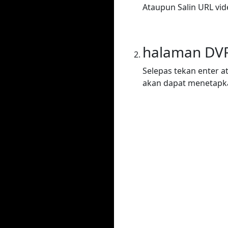
Ataupun Salin URL vi
halaman DV
Selepas tekan enter a
akan dapat menetapka