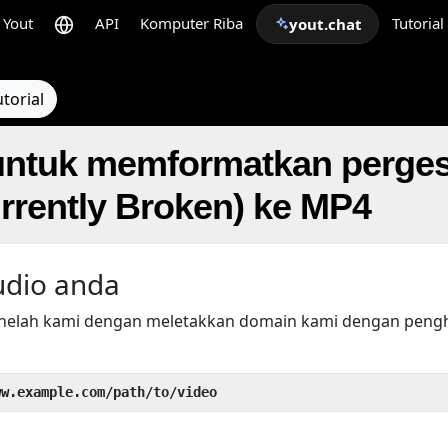
Yout
API
Komputer Riba
Tutorial
yout.chat
torial
ntuk memformatkan perge
rrently Broken) ke MP4
udio anda
helah kami dengan meletakkan domain kami dengan pen
ww.example.com/path/to/video