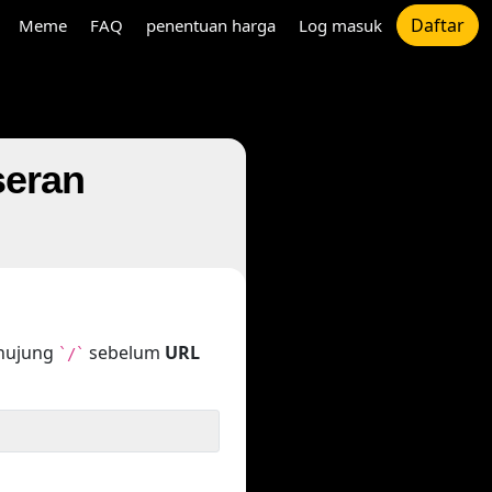
Daftar
Meme
FAQ
penentuan harga
Log masuk
seran
ghujung
sebelum
URL
`/`