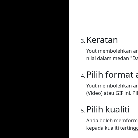
Keratan
Yout membolehkan and
nilai dalam medan "Da
Pilih format
Yout membolehkan an
(Video) atau GIF ini. Pi
Pilih kualiti
Anda boleh memformat 
kepada kualiti tertingg