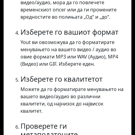
видео/аудио, мора да го повлечете
временскиот опсег или да ги промените
вредностите во полињата „Од“ и „до“.
Изберете го вашиот формат
Yout ви овозможува да го форматирате
менувањето на вашето видео / аудио во
овие формати MP3 или WAV (Аудио), MP4
(Видео) или GIF. Изберете еден.
Изберете го квалитетот
Можете да го форматирате менувањето на
вашето видео/аудио во различни
квалитети, од најнизок до највисок
квалитет.
Проверете ги
метаподатоците