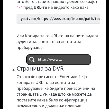
што ќе го ставите нашиот домен со крајот
пред
URL-то
на видеото како вака:
`/`
 yout.com/https://www.example.com/path/to/vide
Или Копирајте го URL-то на вашето видео/
аудио и залепете го во лентата за
пребарување.
Страница за DVR
Откако ќе притиснете Enter или ќе ја
копирате URL-то во лентата за
пребарување, ќе бидете пренасочени на
страницата DVR каде што ќе можете да
поставите каква било конфигурација,
вклучително и додавање преводи.