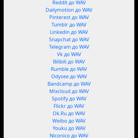
Reddit до WAV
Dailymotion до WAV
Pinterest до WAV
Tumblr до WAV
Linkedin до WAV
Snapchat до WAV
Telegram до WAV
Vk до WAV
Bilibili до WAV
Rumble до WAV
Odysee до WAV
Bandcamp до WAV
Mixcloud до WAV
Spotify до WAV
Flickr до WAV
Ok.Ru до WAV
Weibo до WAV
Youku до WAV
Niconico до WAV