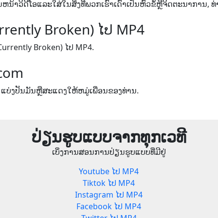
ຫນ້າວິດີໂອແລະໃສ່ໃນສິ່ງທີ່ພວກເຮົາເດົາເປັນຫົວຂໍ້ຫຼືຈິດຕະນາການ, ທ
rrently Broken) ໄປ MP4
Currently Broken) ໄປ MP4.
.com
 ແບ່ງປັນມັນຫຼືສະແດງໃຫ້ຫມູ່ເພື່ອນຂອງທ່ານ.
ປ່ຽນຮູບແບບຈາກທຸກເວທີ
ເບິ່ງການສອນການປ່ຽນຮູບແບບທີ່ມີຢູ່
Youtube ໄປ MP4
Tiktok ໄປ MP4
Instagram ໄປ MP4
Facebook ໄປ MP4