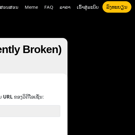
ລົງທະບຽນ
ນສອນສອນ
Meme
FAQ
ລາຄາ
ເຂົ້າສູ່ລະບົບ
ntly Broken)
ນ
URL
ຂອງວິດີໂອເຊັ່ນ: