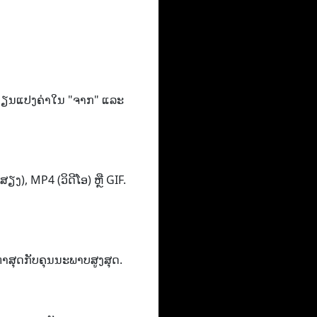
ການ​ປ່ຽນ​ແປງ​ຄ່າ​ໃນ "ຈາກ​" ແລະ
ງ​)​, MP4 (ວິ​ດີ​ໂອ​) ຫຼື GIF​.
າ​ສຸດ​ກັບ​ຄຸນ​ນະ​ພາບ​ສູງ​ສຸດ​.