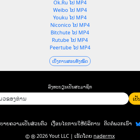
Ok.Ru ໄປ MP4
Weibo ໄປ MP4
Youku ໄປ MP4
Niconico ໄປ MP4
Bitchute ໄປ MP4
Rutube ໄປ MP4
Peertube ໄປ MP4
ເບິ່ງການສອນທັງໝົດ
ລົງທະບຽນ​ເປັນ​ສະມາຊິກ
ເປັ
ບາຍຄວາມເປັນສ່ວນຕົວ
ເງື່ອນໄຂການໃຫ້ບໍລິການ
ຕິດຕໍ່ພວກເຮົາ
2026 Yout LLC
| ເຮັດໂດຍ
nadermx