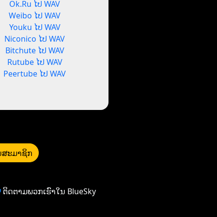
Ok.Ru ໄປ WAV
Weibo ໄປ WAV
Youku ໄປ WAV
Niconico ໄປ WAV
Bitchute ໄປ WAV
Rutube ໄປ WAV
Peertube ໄປ WAV
ນ​ສະມາຊິກ
ຕິດຕາມພວກເຮົາໃນ BlueSky