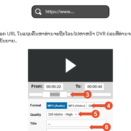
ັດລອກ URL ໃນແຖບຄົ້ນຫາທ່ານຈະຖືກໂອນໄປຫາຫນ້າ DVR ບ່ອນທີ່ທ່ານຈ
ບັນຍາຍ..