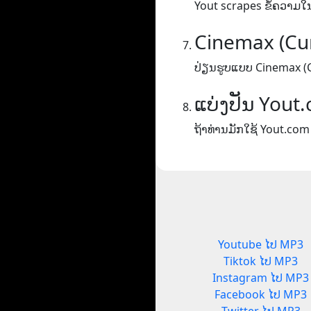
Yout scrapes ຂໍ້ຄວາມໃນ
Cinemax (Cu
ປ່ຽນຮູບແບບ Cinemax (
ແບ່ງປັນ Yout
ຖ້າທ່ານມັກໃຊ້ Yout.com
Youtube ໄປ MP3
Tiktok ໄປ MP3
Instagram ໄປ MP3
Facebook ໄປ MP3