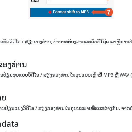
ອ​ຕັດ​ວິ​ດີ​ໂອ / ສຽງ​ຂອງ​ທ່ານ​, ທ່ານ​ຈະ​ຕ້ອງ​ລາກ​ລະ​ດັບ​ທີ່​ໃຊ້​ເວ​ລາ​ຫຼື​
ຂອງທ່ານ
ອ​ປ່ຽນ​ຮູບ​ແບບ​ວິ​ດີ​ໂອ / ສຽງ​ຂອງ​ທ່ານ​ໃນ​ຮູບ​ແບບ​ເຫຼົ່າ​ນີ້ MP3 ຫຼື WAV (ສຽ
າບ
ປ່ຽນ​ແປງ​ວິ​ດີ​ໂອ / ສຽງ​ຂອງ​ທ່ານ​ໃນ​ຄຸນ​ນະ​ພາບ​ທີ່​ແຕກ​ຕ່າງ​ກັນ​, ຈາກ​ຕ​່​ໍ
adata