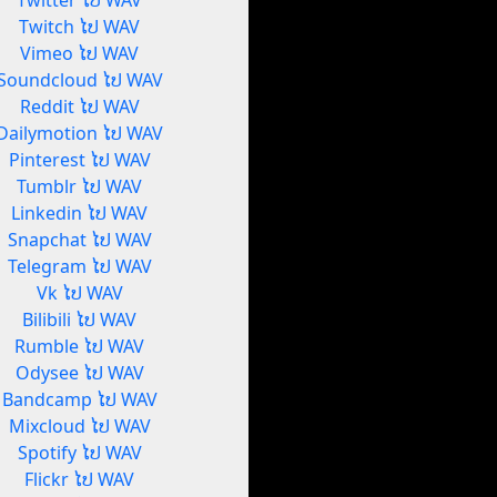
Twitter ໄປ WAV
Twitch ໄປ WAV
Vimeo ໄປ WAV
Soundcloud ໄປ WAV
Reddit ໄປ WAV
Dailymotion ໄປ WAV
Pinterest ໄປ WAV
Tumblr ໄປ WAV
Linkedin ໄປ WAV
Snapchat ໄປ WAV
Telegram ໄປ WAV
Vk ໄປ WAV
Bilibili ໄປ WAV
Rumble ໄປ WAV
Odysee ໄປ WAV
Bandcamp ໄປ WAV
Mixcloud ໄປ WAV
Spotify ໄປ WAV
Flickr ໄປ WAV