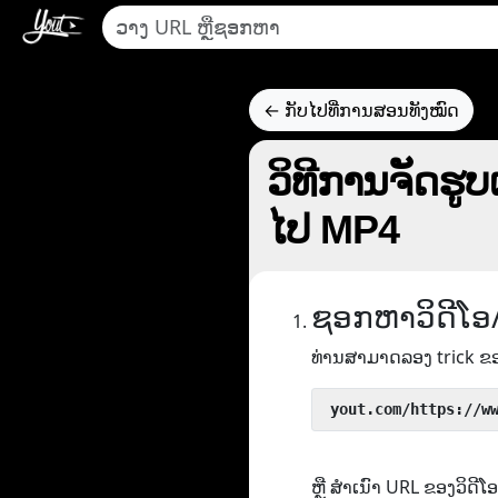
← ກັບໄປທີ່ການສອນທັງໝົດ
ວິທີການຈັດຮູ
ໄປ MP4
ຊອກຫາວິດີໂອ
ທ່ານສາມາດລອງ trick ຂ
 yout.com/https://w
ຫຼື ສຳເນົາ URL ຂອງວິດ