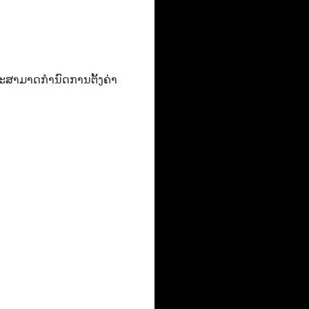
ະສາມາດກໍານົດການຕັ້ງຄ່າ