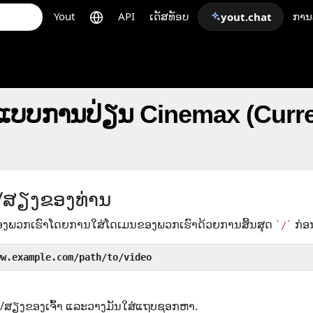
Yout
API
ເດັສທັອບ
ກາ
yout.chat
ບແບບການປ່ຽນ Cinemax (Curre
/ສຽງຂອງທ່ານ
ອງພວກເຮົາໂດຍການໃສ່ໂດເມນຂອງພວກເຮົາດ້ວຍການສິ້ນສຸດ
ກ່ອ
`/`
ww.example.com/path/to/video
ີໂອ/ສຽງຂອງເຈົ້າ ແລະວາງມັນໃສ່ແຖບຊອກຫາ.