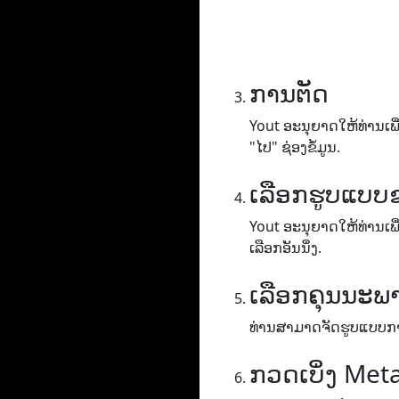
ການຕັດ
Yout ອະ​ນຸ​ຍາດ​ໃຫ້​ທ່ານ​ເພື່
"ໄປ​" ຊ່ອງ​ຂໍ້​ມູນ.
ເລືອກຮູບແບບ
Yout ອະ​ນຸ​ຍາດ​ໃຫ້​ທ່ານ​ເພື່
ເລືອກອັນນຶ່ງ.
ເລືອກຄຸນນະພ
ທ່ານ​ສາ​ມາດ​ຈັດ​ຮູບ​ແບບ​ການ​
ກວດເບິ່ງ Met