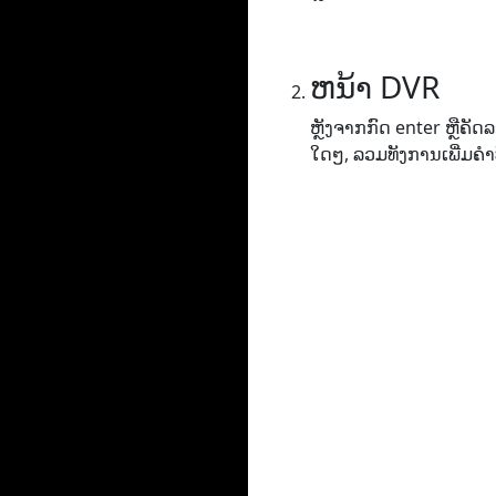
ຫນ້າ DVR
ຫຼັງຈາກກົດ enter ຫຼືຄ
ໃດໆ, ລວມທັງການເພີ່ມຄໍາ