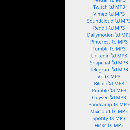
Twitter ໄປ MP3
Twitch ໄປ MP3
Vimeo ໄປ MP3
Soundcloud ໄປ MP
Reddit ໄປ MP3
Dailymotion ໄປ MP
Pinterest ໄປ MP3
Tumblr ໄປ MP3
Linkedin ໄປ MP3
Snapchat ໄປ MP3
Telegram ໄປ MP3
Vk ໄປ MP3
Bilibili ໄປ MP3
Rumble ໄປ MP3
Odysee ໄປ MP3
Bandcamp ໄປ MP3
Mixcloud ໄປ MP3
Spotify ໄປ MP3
Flickr ໄປ MP3