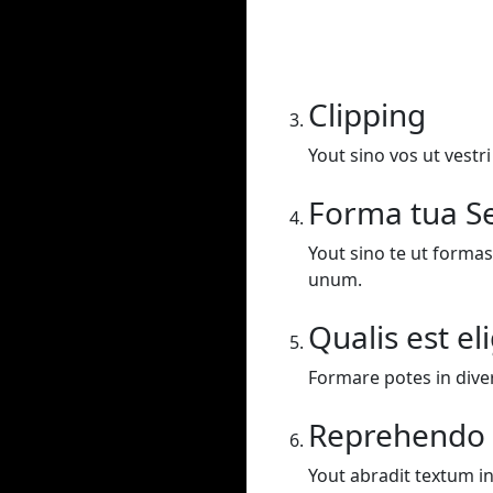
Clipping
Yout sino vos ut vestr
Forma tua Se
Yout sino te ut formas
unum.
Qualis est el
Formare potes in dive
Reprehendo
Yout abradit textum in