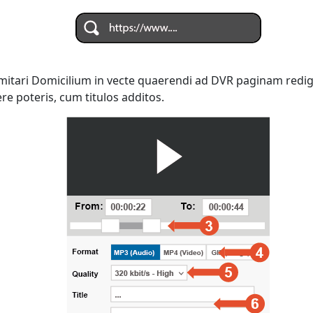
 imitari Domicilium in vecte quaerendi ad DVR paginam redi
e poteris, cum titulos additos.