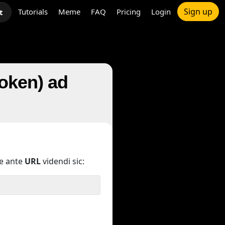
Sign up
Tutorials
Meme
FAQ
Pricing
Login
t
roken) ad
e ante
URL
videndi sic: