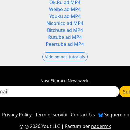
Ok.Ru ad MP4
Weibo ad MP4
Youku ad MP4
Niconico ad MP4
Bitchute ad MP4
Rutube ad MP4
Peertube ad MP4
Vide omnes tutorials
Novi Eboraci: Newsweek.
Su
Privacy Policy
Termini servitii
Contact Us
Sequere nos
2026 Yout LLC
| Factum per
nadermx