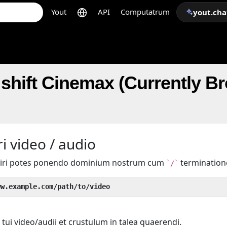
Yout
API
Computatrum
yout.cha
shift Cinemax (Currently B
i video / audio
iri potes ponendo dominium nostrum cum
termination
`/`
ww.example.com/path/to/video
tui video/audii et crustulum in talea quaerendi.