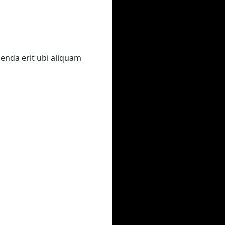
genda erit ubi aliquam