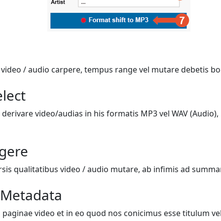
i video / audio carpere, tempus range vel mutare debetis bo
lect
 derivare video/audias in his formatis MP3 vel WAV (Audio), 
igere
rsis qualitatibus video / audio mutare, ab infimis ad summ
 Metadata
 paginae video et in eo quod nos conicimus esse titulum vel