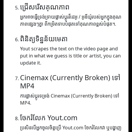
ជ្រើសរើសគុណភាព
អ្នកអាចធ្វើទ្រង់ទ្រាយផ្លាស់ប្តូរវីដេអូ / អូឌីយ៉ូរបស់អ្នកក្នុងគុណ
ភាពផ្សេងៗគ្នា ពីកម្រិតទាបបំផុតទៅគុណភាពខ្ពស់បំផុត។.
ពិនិត្យទិន្នន័យមេតា
Yout scrapes the text on the video page and
put in what we guess is title or artist, you can
update it.
Cinemax (Currently Broken) ទៅ
MP4
ការផ្លាស់ប្តូរទម្រង់ Cinemax (Currently Broken) ទៅ
MP4.
ចែករំលែក Yout.com
ប្រសិនបើអ្នកចូលចិត្តប្រើ Yout.com ចែករំលែកវា ឬបង្ហាញ