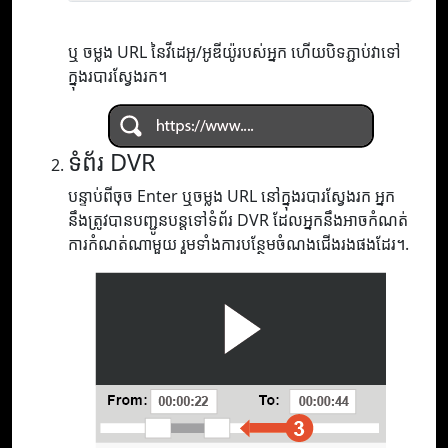
ឬ ចម្លង URL នៃវីដេអូ/អូឌីយ៉ូរបស់អ្នក ហើយបិទភ្ជាប់វាទៅ
ក្នុងរបារស្វែងរក។
ទំព័រ DVR
បន្ទាប់ពីចុច Enter ឬចម្លង URL នៅក្នុងរបារស្វែងរក អ្នក
នឹងត្រូវបានបញ្ជូនបន្តទៅទំព័រ DVR ដែលអ្នកនឹងអាចកំណត់
ការកំណត់ណាមួយ រួមទាំងការបន្ថែមចំណងជើងរងផងដែរ។.