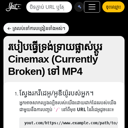
ចុះឈ្មោះ
← ត្រលប់ទៅការបង្រៀនទាំងអស់។
របៀបធ្វើទ្រង់ទ្រាយផ្លាស់ប្តូរ
Cinemax (Currently
Broken) ទៅ MP4
ស្វែងរកវីដេអូ/អូឌីយ៉ូរបស់អ្នក។
អ្នកអាចសាកល្បងល្បិចរបស់យើងដោយដាក់ដែនរបស់យើង
ជាមួយនឹងការបញ្ចប់
នៅពីមុខ
URL
នៃវីដេអូដូចនេះ៖
`/`
 yout.com/https://www.example.com/path/to/vide