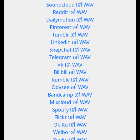
Soundcloud ទៅ WAV
Reddit ទៅ WAV
Dailymotion ទៅ WAV
Pinterest ទៅ WAV
Tumblr ទៅ WAV
Linkedin ទៅ WAV
Snapchat ទៅ WAV
Telegram ទៅ WAV
Vk ទៅ WAV
Bilibili ទៅ WAV
Rumble ទៅ WAV
Odysee ទៅ WAV
Bandcamp ទៅ WAV
Mixcloud ទៅ WAV
Spotify ទៅ WAV
Flickr ទៅ WAV
Ok.Ru ទៅ WAV
Weibo ទៅ WAV
Youku ទៅ WAV