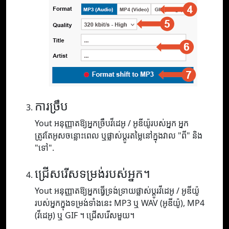
ការច្រឹប
Yout អនុញ្ញាតឱ្យអ្នកច្រឹបវីដេអូ / អូឌីយ៉ូរបស់អ្នក អ្នក
ត្រូវតែអូសចន្លោះពេល ឬផ្លាស់ប្តូរតម្លៃនៅក្នុងវាល "ពី" និង
"ទៅ".
ជ្រើសរើសទម្រង់របស់អ្នក។
Yout អនុញ្ញាតឱ្យអ្នកធ្វើទ្រង់ទ្រាយផ្លាស់ប្តូរវីដេអូ / អូឌីយ៉ូ
របស់អ្នកក្នុងទម្រង់ទាំងនេះ MP3 ឬ WAV (អូឌីយ៉ូ), MP4
(វីដេអូ) ឬ GIF ។ ជ្រើសរើសមួយ។