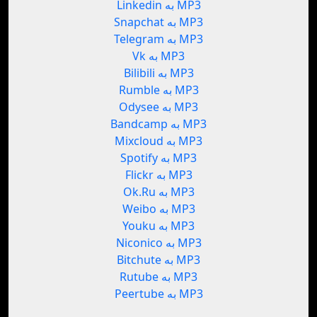
Linkedin به MP3
Snapchat به MP3
Telegram به MP3
Vk به MP3
Bilibili به MP3
Rumble به MP3
Odysee به MP3
Bandcamp به MP3
Mixcloud به MP3
Spotify به MP3
Flickr به MP3
Ok.Ru به MP3
Weibo به MP3
Youku به MP3
Niconico به MP3
Bitchute به MP3
Rutube به MP3
Peertube به MP3