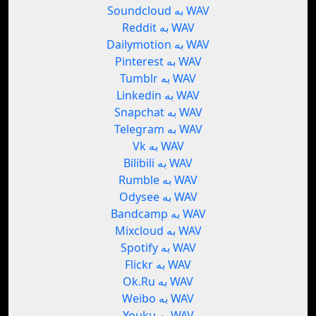
Soundcloud به WAV
Reddit به WAV
Dailymotion به WAV
Pinterest به WAV
Tumblr به WAV
Linkedin به WAV
Snapchat به WAV
Telegram به WAV
Vk به WAV
Bilibili به WAV
Rumble به WAV
Odysee به WAV
Bandcamp به WAV
Mixcloud به WAV
Spotify به WAV
Flickr به WAV
Ok.Ru به WAV
Weibo به WAV
Youku به WAV