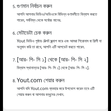
গুণমান নির্বাচন করুন
আপনি আপনার ভিডিও/অডিওকে বিভিন্ন গুণাবলীতে বিন্যাস করতে
পারেন, সর্বনিম্ন থেকে সর্বোচ্চ মানের.
মেটাডেটা চেক করুন
Yout ভিডিও পৃষ্ঠায় টেক্সট স্ক্র্যাপ করে এবং আমরা শিরোনাম বা শিল্পী যা
অনুমান করি তা রাখে, আপনি এটি আপডেট করতে পারেন.
[আর- পি- সি ১] থেকে [আর- পি- সি ২]
বিন্যাস স্থানান্তর [আর- পি- সি ১] থেকে [আর- পি- সি ২].
Yout.com শেয়ার করুন
আপনি যদি Yout.com ব্যবহার করে উপভোগ করেন তবে এটি
শেয়ার করুন বা আপনার বন্ধুদের দেখান.