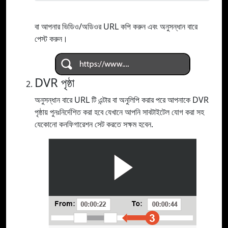
বা আপনার ভিডিও/অডিওর URL কপি করুন এবং অনুসন্ধান বারে
পেস্ট করুন।
DVR পৃষ্ঠা
অনুসন্ধান বারে URL টি এন্টার বা অনুলিপি করার পরে আপনাকে DVR
পৃষ্ঠায় পুনঃনির্দেশিত করা হবে যেখানে আপনি সাবটাইটেল যোগ করা সহ
যেকোনো কনফিগারেশন সেট করতে সক্ষম হবেন.