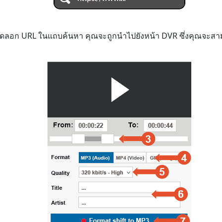
ัดลอก URL ในแถบค้นหา คุณจะถูกนำไปยังหน้า DVR ซึ่งคุณจะสามาร