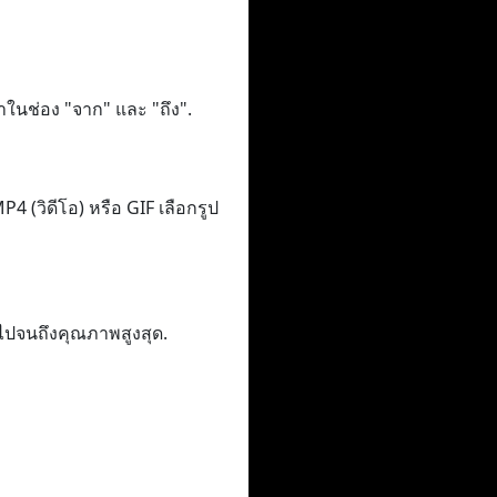
าในช่อง "จาก" และ "ถึง".
 (วิดีโอ) หรือ GIF เลือกรูป
ไปจนถึงคุณภาพสูงสุด.