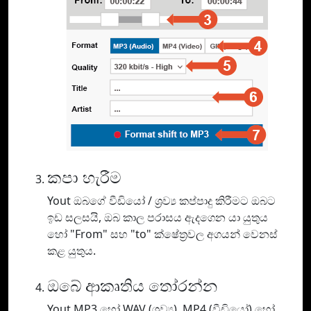
කපා හැරීම
Yout ඔබගේ වීඩියෝ / ශ්‍රව්‍ය කප්පාදු කිරීමට ඔබට
ඉඩ සලසයි, ඔබ කාල පරාසය ඇදගෙන යා යුතුය
හෝ "From" සහ "to" ක්ෂේත්‍රවල අගයන් වෙනස්
කළ යුතුය.
ඔබේ ආකෘතිය තෝරන්න
Yout MP3 හෝ WAV (ශ්‍රව්‍ය), MP4 (වීඩියෝ) හෝ