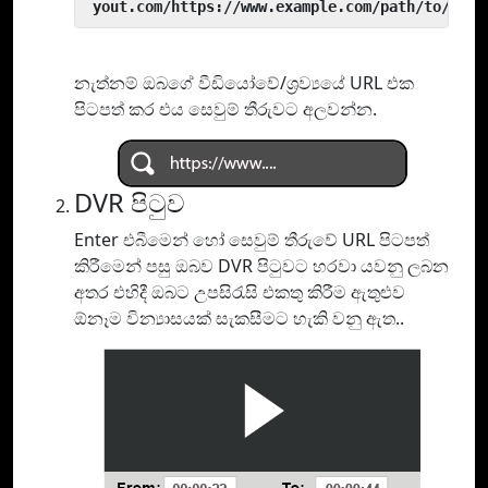
 yout.com/https://www.example.com/path/to/vide
නැත්නම් ඔබගේ වීඩියෝවේ/ශ්‍රව්‍යයේ URL එක
පිටපත් කර එය සෙවුම් තීරුවට අලවන්න.
DVR පිටුව
Enter එබීමෙන් හෝ සෙවුම් තීරුවේ URL පිටපත්
කිරීමෙන් පසු ඔබව DVR පිටුවට හරවා යවනු ලබන
අතර එහිදී ඔබට උපසිරැසි එකතු කිරීම ඇතුළුව
ඕනෑම වින්‍යාසයක් සැකසීමට හැකි වනු ඇත..