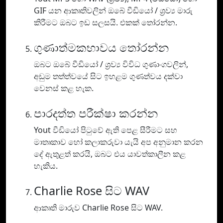
GIF යන ආකෘතිවලින් ඔබේ වීඩියෝ / ශ්‍රව්‍ය මාරු
කිරීමට ඔබට ඉඩ සලසයි. එකක් තෝරන්න.
ගුණාත්මකභාවය තෝරන්න
ඔබට ඔබේ වීඩියෝ / ශ්‍රව්‍ය විවිධ ගුණාංගවලින්,
අඩුම තත්ත්වයේ සිට ඉහළම ගුණත්වය දක්වා
වෙනස් කළ හැක.
පාරදත්ත පරීක්ෂා කරන්න
Yout වීඩියෝ පිටුවේ ඇති පෙළ සීරීමට සහ
මාතෘකාව හෝ කලාකරුවා යැයි අප අනුමාන කරන
දේ ඇතුළත් කරයි, ඔබට එය යාවත්කාලීන කළ
හැකිය.
Charlie Rose සිට WAV
ආකෘති මාරුව Charlie Rose සිට WAV.