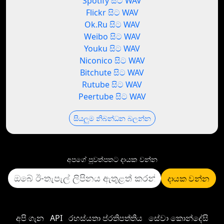
Spotify සිට WAV
Flickr සිට WAV
Ok.Ru සිට WAV
Weibo සිට WAV
Youku සිට WAV
Niconico සිට WAV
Bitchute සිට WAV
Rutube සිට WAV
Peertube සිට WAV
සියලුම නිබන්ධන බලන්න
අපගේ පුවත්පතට දායක වන්න
දායක වන්න
අපි ගැන
API
රහස්යතා ප්රතිපත්තිය
සේවා කොන්දේසි