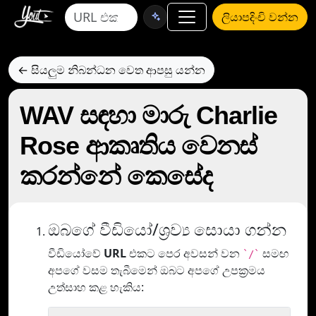
ලියාපදිංචි වන්න
← සියලුම නිබන්ධන වෙත ආපසු යන්න
WAV සඳහා මාරු Charlie
Rose ආකෘතිය වෙනස්
කරන්නේ කෙසේද
ඔබගේ වීඩියෝ/ශ්‍රව්‍ය සොයා ගන්න
වීඩියෝවේ
URL
එකට පෙර අවසන් වන
සමඟ
`/`
අපගේ වසම තැබීමෙන් ඔබට අපගේ උපක්‍රමය
උත්සාහ කළ හැකිය: