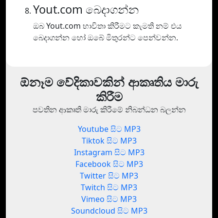
Yout.com බෙදාගන්න
ඔබ Yout.com භාවිතා කිරීමට කැමති නම් එය
බෙදාගන්න හෝ ඔබේ මිතුරන්ට පෙන්වන්න.
ඕනෑම වේදිකාවකින් ආකෘතිය මාරු
කිරීම
පවතින ආකෘති මාරු කිරීමේ නිබන්ධන බලන්න
Youtube සිට MP3
Tiktok සිට MP3
Instagram සිට MP3
Facebook සිට MP3
Twitter සිට MP3
Twitch සිට MP3
Vimeo සිට MP3
Soundcloud සිට MP3