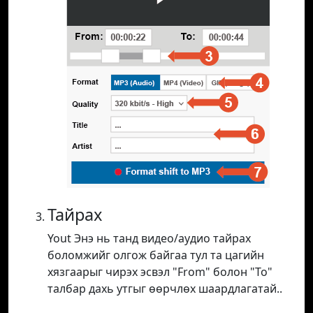
Тайрах
Yout Энэ нь танд видео/аудио тайрах
боломжийг олгож байгаа тул та цагийн
хязгаарыг чирэх эсвэл "From" болон "To"
талбар дахь утгыг өөрчлөх шаардлагатай..