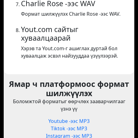
Charlie Rose -ээс WAV
Формат шилжүүлэх Charlie Rose -ээс WAV.
Yout.com сайтыг
хуваалцаарай
Хэрэв та Yout.com-г ашиглах дуртай бол
хуваалцаж эсвэл найзууддаа үзүүлээрэй.
Ямар ч платформоос формат
шилжүүлэх
Боломжтой форматыг өөрчлөх зааварчилгааг
үзнэ үү
Youtube -ээс MP3
Tiktok -ээс MP3
Instagram -ээс MP3