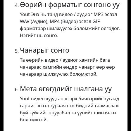
Өөрийн форматыг сонгоно уу
Yout Энэ нь танд видео / аудиог MP3 эсвэл
WAV (Аудио), MP4 (Видео) эсвэл GIF
форматаар шилжүүлэх боломжийг олгодог.
Нэгийг нь сонго.
Чанарыг сонго
Та өөрийн видео / аудиог хамгийн бага
чанараас хамгийн өндөр чанарт өөр өөр
чанараар шилжүүлэх боломжтой.
Мета өгөгдлийг шалгана уу
Yout видео хуудсан дээрх бичвэрийг хусаад
гарчиг эсвэл зураач гэж бидний таамаглаж
буй зүйлийг оруулбал та үүнийг шинэчлэх
боломжтой.