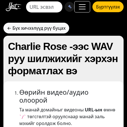
Бүртгүүлэх
← Бүх хичээлүүд рүү буцах
Charlie Rose -ээс WAV
руу шилжихийг хэрхэн
форматлах вэ
Өөрийн видео/аудио
олоорой
Та манай домайныг видеоны
URL-ын
өмнө
төгсгөлтэй оруулснаар манай заль
`/`
мэхийг оролдож болно.