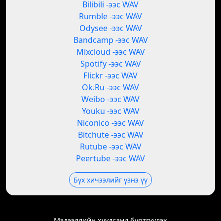
Bilibili -ээс WAV
Rumble -ээс WAV
Odysee -ээс WAV
Bandcamp -ээс WAV
Mixcloud -ээс WAV
Spotify -ээс WAV
Flickr -ээс WAV
Ok.Ru -ээс WAV
Weibo -ээс WAV
Youku -ээс WAV
Niconico -ээс WAV
Bitchute -ээс WAV
Rutube -ээс WAV
Peertube -ээс WAV
Бүх хичээлийг үзнэ үү
Мэдээллийн хуудсанд бүртгүүлэх