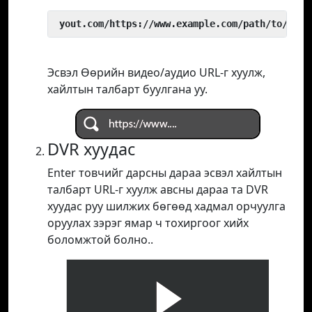
 yout.com/https://www.example.com/path/to/vide
Эсвэл Өөрийн видео/аудио URL-г хуулж,
хайлтын талбарт буулгана уу.
DVR хуудас
Enter товчийг дарсны дараа эсвэл хайлтын
талбарт URL-г хуулж авсны дараа та DVR
хуудас руу шилжих бөгөөд хадмал орчуулга
оруулах зэрэг ямар ч тохиргоог хийх
боломжтой болно..