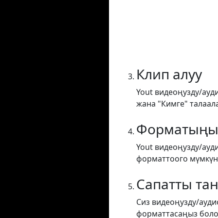
Клип алуу
Yout видеоңузду/ауд
жана "Кимге" талаал
Форматыңы
Yout видеоңузду/ауд
форматтоого мүмкүнд
Сапатты та
Сиз видеоңузду/ауди
форматтасаңыз боло