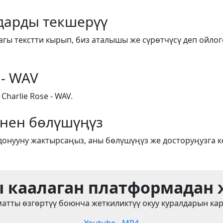
арды текшерүү
агы текстти кырып, биз аталышы же сүрөтчүсү деп ойлог
.
 - WAV
arlie Rose - WAV.
енен бөлүшүңүз
донууну жактырсаңыз, аны бөлүшүңүз же досторуңузга к
 каалаган платформадан
атты өзгөртүү боюнча жеткиликтүү окуу куралдарын ка