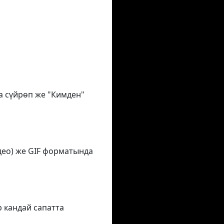
на сүйрөп же "Кимден"
део) же GIF форматында
р кандай сапатта