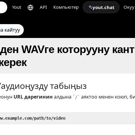
Yout
API
Компьютер
Окуу
yout.chat
а кайтуу
eден WAVге которууну кан
керек
/аудиоңузду табыңыз
еонун
URL дарегинин
алдына
аяктоо менен коюп, б
`/`
ww.example.com/path/to/video