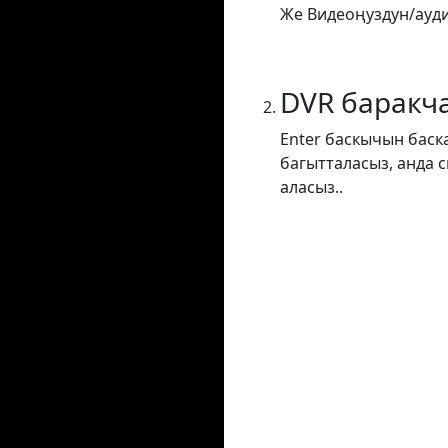
Же Видеоңуздун/ауди
DVR баракч
Enter баскычын баск
багытталасыз, анда 
аласыз..