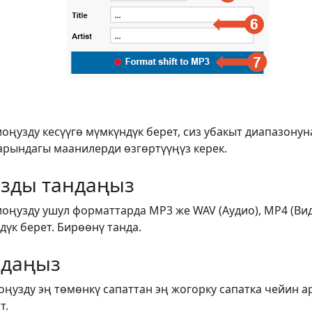
иоңузду кесүүгө мүмкүндүк берет, сиз убакыт диапазону
арындагы маанилерди өзгөртүүңүз керек.
зды тандаңыз
иоңузду ушул форматтарда MP3 же WAV (Аудио), MP4 (Ви
үк берет. Бирөөнү танда.
ндаңыз
оңузду эң төмөнкү сапаттан эң жогорку сапатка чейин а
т.