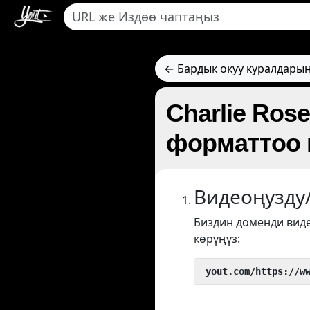
← Бардык окуу куралдарын
Charlie Ros
форматтоо 
Видеоңузду
Биздин доменди вид
көрүңүз:
 yout.com/https://w