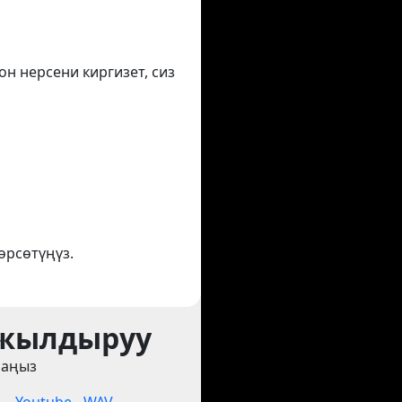
он нерсени киргизет, сиз
өрсөтүңүз.
 жылдыруу
раңыз