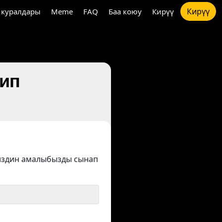
Кирүү
 куралдары
Meme
FAQ
Баа коюу
Кирүү
тип
издин амалыбызды сынап