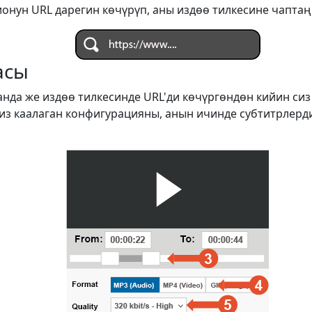
онун URL дарегин көчүрүп, аны издөө тилкесине чаптаң
асы
анда же издөө тилкесинде URL'ди көчүргөндөн кийин си
сиз каалаган конфигурацияны, анын ичинде субтитрлерд