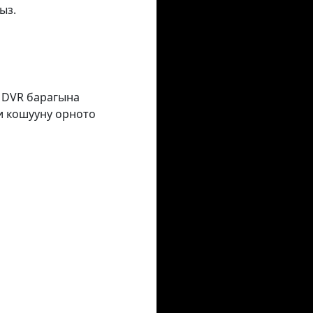
ыз.
з DVR барагына
и кошууну орното