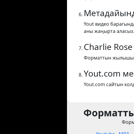
Метадайынд
Yout видео барагынд
аны жаңырта аласыз
Charlie Rose
Форматтын жылышы Ch
Yout.com м
Yout.com сайтын кол
Форматты
Форм